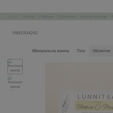
Перейти до основного контенту
Каталог
Про нас
Співпраця
Сертифікати
Бонусна програма
У
Корпоративні подарунки Брендування
0981004242
Мінеральна ванна
Тіло
Обличчя