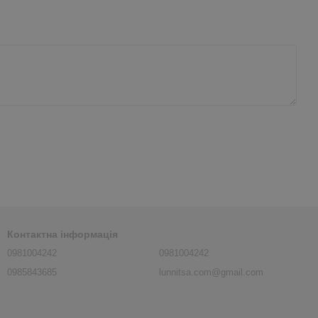
Контактна інформація
0981004242
0981004242
0985843685
lunnitsa.com@gmail.com