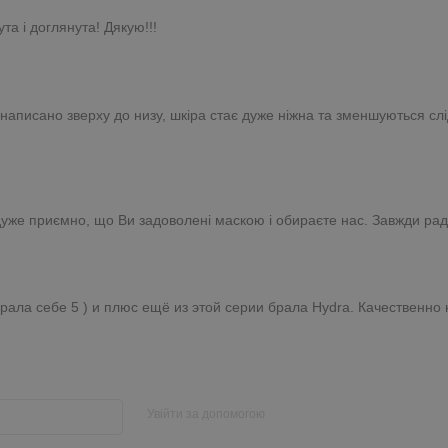
та і доглянута! Дякую!!!
к написано зверху до низу, шкіра стає дуже ніжна та зменшуються с
 дуже приємно, що Ви задоволені маскою і обираєте нас. Завжди рад
рала себе 5 ) и плюс ещё из этой серии брала Hydra. Качественно 
Увійти за допомогою