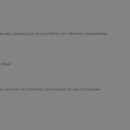
ліди від прищів аще вона робить тон обличчя одинаковим.
і Вам!
на высоте, но хотелось бы больше объём в упаковке.