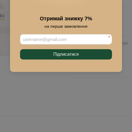
Отримай знижку 7%
Купити
на перше замовлення
*
Опис
Характеристики
Підписатися