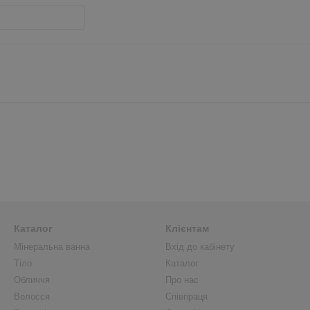
Каталог
Клієнтам
Мінеральна ванна
Вхід до кабінету
Тіло
Каталог
Обличчя
Про нас
Волосся
Співпраця