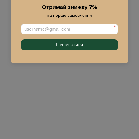
Отримай знижку 7%
на перше замовлення
*
Підписатися