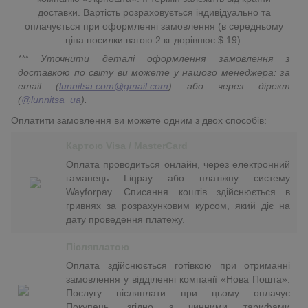
доставки. Вартість розраховується індивідуально та
оплачується при оформленні замовлення (в середньому
ціна посилки вагою 2 кг дорівнює $ 19).
*** Уточнити деталі оформлення замовлення з
доставкою по світу ви можете у нашого менеджера: за
email (
lunnitsa.com@gmail.com
) або через дірект
(
@lunnitsa_ua
).
Оплатити замовлення ви можете одним з двох способів:
Картою Visa / MasterCard
Оплата проводиться онлайн, через електронний
гаманець Liqpay або платіжну систему
Wayforpay. Списання коштів здійснюється в
гривнях за розрахунковим курсом, який діє на
дату проведення платежу.
Післяплатою
Оплата здійснюється готівкою при отриманні
замовлення у відділенні компанії «Нова Пошта».
Послугу післяплати при цьому оплачує
Покупець, згідно з чинними тарифами