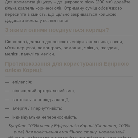
Для ароматизації цукру – до цукрового піску (200 мл) додайте
кілька крапель коричної олії. Отриману суміш обов'язково
пересипте в ємність, що щільно закривається кришкою.
Додавати можна у всілякі напої.
З якими оліями поєднується кориця?
Сinnamon ідеально доповнюють ефіри: апельсина, сосни,
м'яти перцевої, лемонграсу, ромашки, ялівцю, гвоздики,
меліси, пачулі та меліси.
Протипоказання для користування Ефірною
олією Кориці:
епілепсія;
підвищений артеріальний тиск;
вагітність та період лактації;
алергія / гіперчутливість;
індивідуальна непереносимість.
Купуйте 100% чисту Ефірну олію Кориці (Сinnamon, 100%
pure) для поліпшення емоційного стану, нормалізації
відносин, оздоровлення організму та підтримки природної