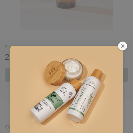
В наявності
245 грн
Купити
Ввійти
для відображення накопичувальної знижки
%
До обраного
Опис