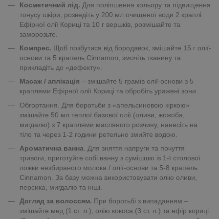
Косметичний лід.
Для поліпшення кольору та підвищення
тонусу шкіри, розведіть у 200 мл очищеної води 2 краплі
Ефірної олії Кориці та 10 г вершків, розмішайте та
заморозьте.
Компрес.
Щоб позбутися від бородавок, змішайте 15 г олії-
основи та 5 крапель Сinnamon, змочіть тканину та
прикладіть до «дефекту».
Масаж / аплікація
– змішайте 5 грамів олії-основи з 5
краплями Ефірної олії Кориці та обробіть уражені зони.
Обгортання. Для боротьби з «апельсиновою кіркою»
змішайте 50 мл теплої базової олії (оливи, жожоба,
мигдалю) з 7 краплями масляного розчину, нанесіть на
тіло та через 1-2 години ретельно змийте водою.
Ароматична ванна
. Для зняття напруги та почуття
тривоги, приготуйте собі ванну з сумішшю із 1-ї столової
ложки незбираного молока / олії-основи та 5-8 крапель
Сinnamon. За базу можна використовувати олію оливи,
персика, мигдалю та інші.
Догляд за волоссям.
При боротьбі з випаданням –
змішайте мед (1 ст. л.), олію кокоса (3 ст. л.) та ефір кориці