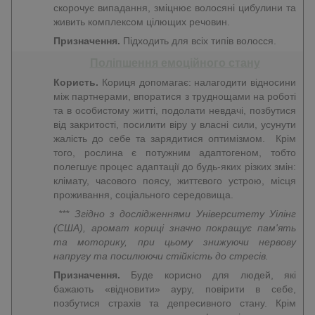
скорочує випадання, зміцнює волосяні цибулини та
живить комплексом цілющих речовин.
Призначення.
Підходить для всіх типів волосся.
Поліпшення емоційного стану
Користь.
Кориця допомагає: налагодити відносини
між партнерами, впоратися з труднощами на роботі
та в особистому житті, подолати невдачі, позбутися
від закритості, посилити віру у власні сили, усунути
жалість до себе та зарядитися оптимізмом. Крім
того, рослина є потужним адаптогеном, тобто
полегшує процес адаптації до будь-яких різких змін:
клімату, часового поясу, життєвого устрою, місця
проживання, соціального середовища.
*** Згідно з дослідженнями Університету Уілінг
(США), аромат кориці значно покращує пам'ять
та моторику, при цьому знижуючи нервову
напругу та посилюючи стійкість до стресів.
Призначення.
Буде корисно для людей, які
бажають «відновити» ауру, повірити в себе,
позбутися страхів та депресивного стану. Крім