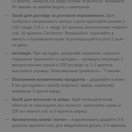
(3 краплі), нанесіть на шкіру голови та волосся, почекайте
30 хвилин та змийте водою з шампунем.
Засіб для догляду за ротовою порожниною.
Щоб
позбутися неприємного запаху з рота приготуйте розчин з:
120 г води, 0,5 ч. л. меду, 10 крапель апельсинової ефірної
олії, 10 крапель Сinnamon. Розмішайте, перелийте в
ємність з пульверизатором та розпорошуйте в роті 2 рази
на день.
Інгаляція.
При застудах, розумовій перевтомі, отруєнні,
порушенні травлення та застудах – проведіть інгаляцію з
використанням суміші із 200 мл води та 1-2 крапель
масляного розчину. Максимальна тривалість – 7 хвилин.
Збагачення косметичних продуктів
– додавайте в кожні
5 мл доглядового засобу (емульсії, крему, шампуню)
максимум 2 краплі ефіру.
Засіб для волосся та шкіри
. Щоб поліпшити колір
обличчя та прискорити ріст волосся, приготуйте суміш зі
100 мл жирної олії та 5 крапель кориці.
Ароматична лампа / кулон
– в аромалампу додайте 3-6
крапель коричної олії, для медальйона досить 2-3 крапель.