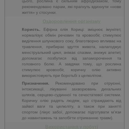
цього, рослина є сильним афродизіаком, тому
рекомендовано парам, які прагнуть вдихнути «нове
життя» у стосунки.
Оздоровлення організму
Користь.
Ефірна олія Кориці: зміцнює імунітет,
нормалізує обмін речовин та кровообіг, стимулює
виділення шлункового соку, благотворно впливає на
травлення, прибирає здуття живота, налагоджує
менструальний цикл, знімає спазми, знижує апетит,
допомагає позбутися від запаморочення та
головного болю. А завдяки тому, що рослина
стимулює кровообіг, коричну олію активно
використовують при боротьбі з целюлітом.
Призначення.
Рекомендовано при отруєнні,
інтоксикації, лікуванні захворювань дихальних
шляхів, серцево-судинної та сечостатевої системи.
Коричну олію радять людям, що страждають від
зайвої ваги та целюліту, а також при занятті
спортом (лікує забої, допомагає підготувати м'язи
до навантажень та запобігти отриманню травм).
Використання у побуті