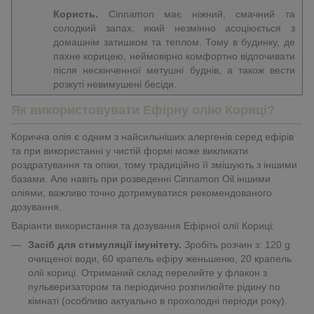
Користь.
Сinnamon має ніжний, смачний та
солодкий запах, який незмінно асоціюється з
домашнім затишком та теплом. Тому в будинку, де
пахне корицею, неймовірно комфортно відпочивати
після нескінченної метушні буднів, а також вести
розкуті невимушені бесіди.
Як використовувати Ефірну олію Кориці?
Корична олія є одним з найсильніших алергенів серед ефірів
та при використанні у чистій формі може викликати
роздратування та опіки, тому традиційно її змішують з іншими
базами. Але навіть при розведенні Сinnamon Oil іншими
оліями, важливо точно дотримуватися рекомендованого
дозування.
Варіанти використання та дозування Ефірної олії Кориці:
Засіб для стимуляції імунітету.
Зробіть розчин з: 120 g
очищеної води, 60 крапель ефіру женьшеню, 20 крапель
олії кориці. Отриманий склад перелийте у флакон з
пульверизатором та періодично розпилюйте рідину по
кімнаті (особливо актуально в прохолодні періоди року).