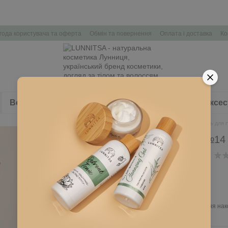
года користувача та оферта
Обмін та повернення
Оплата і доставка
Ко
Волосся
Здоров'я
Набори косметики
Аксес
Головна
Обличчя
Олівець для 
Олівець для губ №14
В наявності
Артикул: L157
200 грн
Ввійти
для відображення нак
%