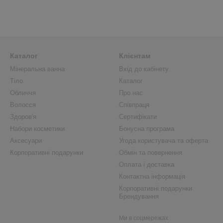
Каталог
Клієнтам
Мінеральна ванна
Вхід до кабінету
Тіло
Каталог
Обличчя
Про нас
Волосся
Співпраця
Здоров'я
Сертифікати
Набори косметики
Бонусна програма
Аксесуари
Угода користувача та оферта
Корпоративні подарунки
Обмін та повернення
Оплата і доставка
Контактна інформація
Корпоративні подарунки
Брендування
Ми в соцмережах