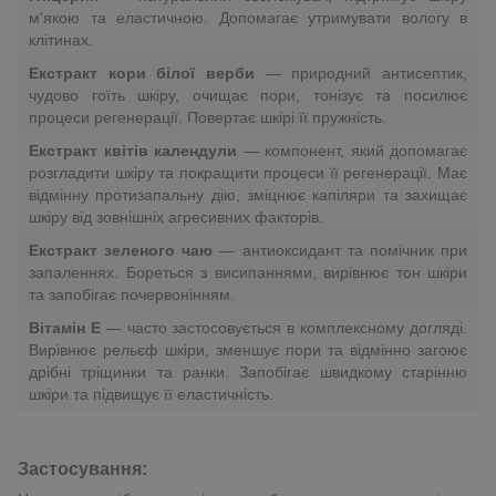
м'якою та еластичною. Допомагає утримувати вологу в
клітинах.
Екстракт кори білої верби
— природний антисептик,
чудово гоїть шкіру, очищає пори, тонізує та посилює
процеси регенерації. Повертає шкірі її пружність.
Екстракт квітів календули
— компонент, який допомагає
розгладити шкіру та покращити процеси її регенерації. Має
відмінну протизапальну дію, зміцнює капіляри та захищає
шкіру від зовнішніх агресивних факторів.
Екстракт зеленого чаю
— антиоксидант та помічник при
запаленнях. Бореться з висипаннями, вирівнює тон шкіри
та запобігає почервонінням.
Вітамін Е
— часто застосовується в комплексному догляді.
Вирівнює рельєф шкіри, зменшує пори та відмінно загоює
дрібні тріщинки та ранки. Запобігає швидкому старінню
шкіри та підвищує її еластичність.
Застосування: