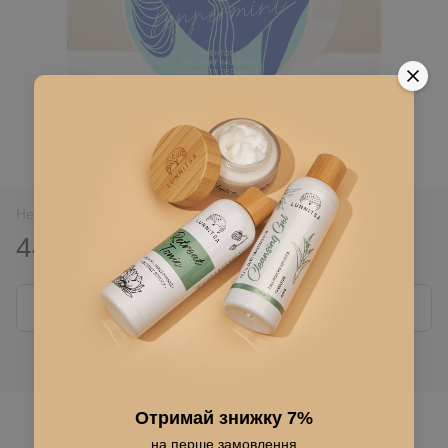
Немає в наявності
445 грн
635 грн
Повідомити, коли з'явиться
Ввійти
для відображення накопичувальної знижки
%
До обраного
Отримай знижку 7%
на перше замовлення