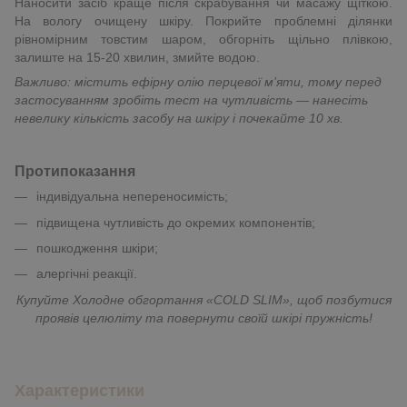
Наносити засіб краще після скрабування чи масажу щіткою.
На вологу очищену шкіру. Покрийте проблемні ділянки
рівномірним товстим шаром, обгорніть щільно плівкою,
залиште на 15-20 хвилин, змийте водою.
Важливо: містить ефірну олію перцевої м’яти, тому перед
застосуванням зробіть тест на чутливість — нанесіть
невелику кількість засобу на шкіру і почекайте 10 хв.
Протипоказання
індивідуальна непереносимість;
п
ідвищена чутливість до окремих компонентів;
пошкодження шкіри;
алергічні реакції.
Купуйте Холодне обгортання «COLD SLIM», щоб позбутися
проявів целюліту та повернути своїй шкірі пружність!
Характеристики