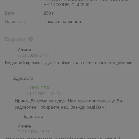
HYDROXIDE, CI 42090
Вага
250 г
Наявність
Немає в наявності
Відгуки
3
Ирина
30.11.2024 в 17:44
Бадьорий кремчик, дуже тонізує, кода після нього як у дитинки
.
Відповісти
LUNNITSA
01.12.2024 в 13:25
Ирина, Дякуємо за відгук! Нам дуже приємно, що Ви
задоволені і обираєте нас. Завжди раді Вам!
Відповісти
Ирина
22.11.2024 в 16:27
отримала свою довгоочікувану баночку, запах шикарний,