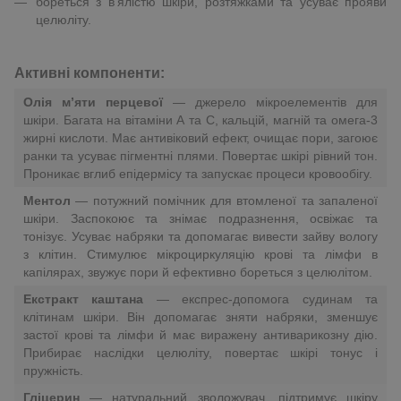
бореться з в’ялістю шкіри, розтяжками та усуває прояви
целюліту.
Активні компоненти:
Олія м’яти перцевої
— джерело мікроелементів для
шкіри. Багата на вітаміни А та С, кальцій, магній та омега-3
жирні кислоти. Має антивіковий ефект, очищає пори, загоює
ранки та усуває пігментні плями. Повертає шкірі рівний тон.
Проникає вглиб епідермісу та запускає процеси кровообігу.
Ментол
— потужний помічник для втомленої та запаленої
шкіри. Заспокоює та знімає подразнення, освіжає та
тонізує. Усуває набряки та допомагає вивести зайву вологу
з клітин. Стимулює мікроциркуляцію крові та лімфи в
капілярах, звужує пори й ефективно бореться з целюлітом.
Екстракт каштана
— експрес-допомога судинам та
клітинам шкіри. Він допомагає зняти набряки, зменшує
застої крові та лімфи й має виражену антиварикозну дію.
Прибирає наслідки целюліту, повертає шкірі тонус і
пружність.
Гліцерин
— натуральний зволожувач, підтримує шкіру