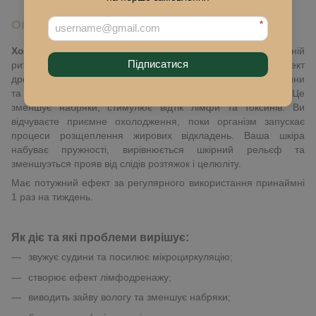
Опис
*
Холодне обгортання «COLD SLIM»
— ефективний домашній
Підписатися
ритуал боротьби з целюлітом. Обгортання створює ефект
дренажу та ліфтингу одночасно. Підтягує шкіру, звужує судини
та пори, запускає процеси швидкого обміну речовин. Це
зменшує набряки, стимулює відтік лімфи та токсинів. Ви
відчуваєте приємне охолодження, поки організм запускає
процеси розщеплення жирових відкладень. Ваша шкіра
набуває пружності, вирівнюється шкірний рельєф та
зменшуэться прояв від слідів розтяжок і целюліту.
Має потужний ефект за регулярного використання принаймні
1 раз на тиждень.
Як діє та які проблеми вирішує:
звужує судини та посилює мікроциркуляцію;
створює ефект лімфодренажу;
виводить зайву вологу та зменшує набряки;