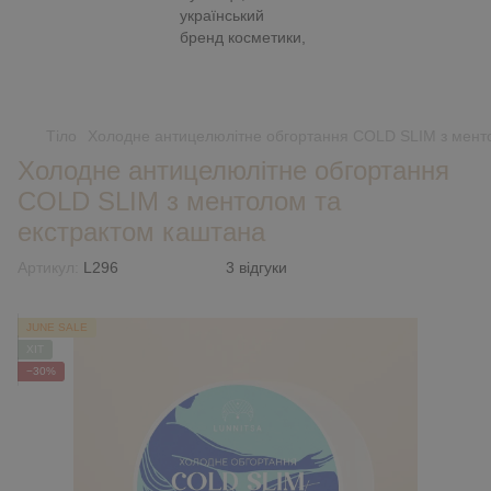
Тіло
Холодне антицелюлітне обгортання COLD SLIM з менто
Холодне антицелюлітне обгортання
COLD SLIM з ментолом та
екстрактом каштана
Артикул:
L296
3 відгуки
JUNE SALE
ХІТ
−30%