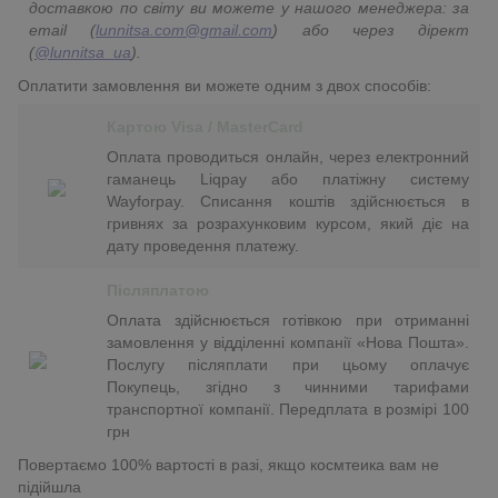
доставкою по світу ви можете у нашого менеджера: за
email (
lunnitsa.com@gmail.com
) або через дірект
(
@lunnitsa_ua
).
Оплатити замовлення ви можете одним з двох способів:
Картою Visa / MasterCard
Оплата проводиться онлайн, через електронний
гаманець Liqpay або платіжну систему
Wayforpay. Списання коштів здійснюється в
гривнях за розрахунковим курсом, який діє на
дату проведення платежу.
Післяплатою
Оплата здійснюється готівкою при отриманні
замовлення у відділенні компанії «Нова Пошта».
Послугу післяплати при цьому оплачує
Покупець, згідно з чинними тарифами
транспортної компанії. Передплата в розмірі 100
грн
Повертаємо 100% вартості в разі, якщо космтеика вам не
підійшла