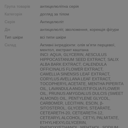
Група товарів
антицелюлітна серія
Категорія
догляд за тілом
Серія
Антицелюліт
Дія
антицелюліт, зволоження, корекція фігури
Тип шкіри
всі типи шкіри
Склад
Активні інгредієнти: олія м'яти перцевої,
ментол, екстракт каштана
INCI: AQUA, GLYCERIN, AESCULUS
HIPPOCASTANUM SEED EXTRACT, SALIX
ALBA BARK EXTRACT, CALENDULA
OFFICINALIS FLOWER EXTRACT,
CAMELLIA SINENSIS LEAF EXTRACT,
CORYLUS AVELLANA LEAF EXTRACT,
TOCOPHERYL ACETATE, MENTHA PIPERITA
OIL, LAVANDULA ANGUSTIFOLIA FLOWER
OIL, PRUNUS AMYGDALUS DULCIS (SWEET
ALMOND) OIL, PENTYLENE GLYCOL,
CARBOMER, LECITHIN, ESCIN, β-
SITOSTEROL, GLYCERYL STEARATE,
CETEARETH-20, CETEARETH-12,
CETEARYL ALCOHOL, CETYL PALMITATE,
ETHYLHEXYLGLYCERIN,
PHENOXYETHANOL, MEHTHOL, SODIUM