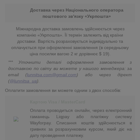
Доставка через Національного оператора
поштового зв'язку «Укрпошта»
Міжнародна доставка замовлень здійснюється через
компанію «Укрпошта». Її термін залежить від країни
доставки. Вартість розраховується індивідуально та
оплачується при оформленні замовлення (в середньому
ціна посилки вагою 2 кг дорівнює $ 19).
*** Уточнити деталі оформлення замовлення з
доставкою по світу ви можете у нашого менеджера: за
email (
lunnitsa.com@gmail.com
) або через дірект
(
@lunnitsa_ua
).
Оплатити замовлення ви можете одним з двох способів:
Картою Visa / MasterCard
Оплата проводиться онлайн, через електронний
гаманець Liqpay або платіжну систему
Wayforpay. Списання коштів здійснюється в
гривнях за розрахунковим курсом, який діє на
дату проведення платежу.