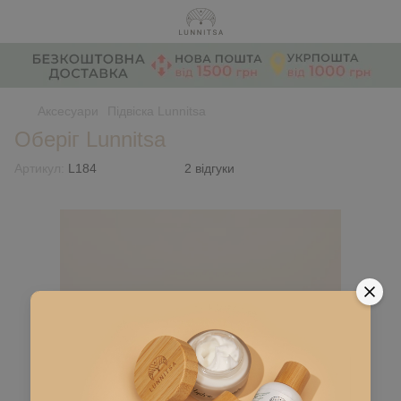
Аксесуари
Підвіска Lunnitsa
Оберіг Lunnitsa
Артикул:
L184
2 відгуки