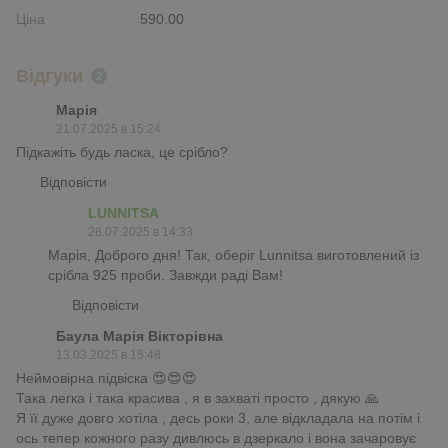
Ціна
590.00
Відгуки
2
Марія
21.07.2025 в 15:24
Підкажіть будь ласка, це срібло?
Відповісти
LUNNITSA
28.07.2025 в 14:33
Марія, Доброго дня! Так, оберіг Lunnitsa виготовлений із
срібла 925 проби. Завжди раді Вам!
Відповісти
Баула Марія Вікторівна
13.03.2025 в 15:48
Неймовірна підвіска 😍😍😍
Така легка і така красива , я в захваті просто , дякую 🙏
Я її дуже довго хотіла , десь роки 3, але відкладала на потім і
ось тепер кожного разу дивлюсь в дзеркало і вона зачаровує