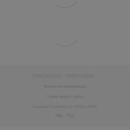
0981004242
0985843685
Контактна інформація
Повна версія сайту
Lunnitsa Cosmetics © 2019—2026
Укр
Рус