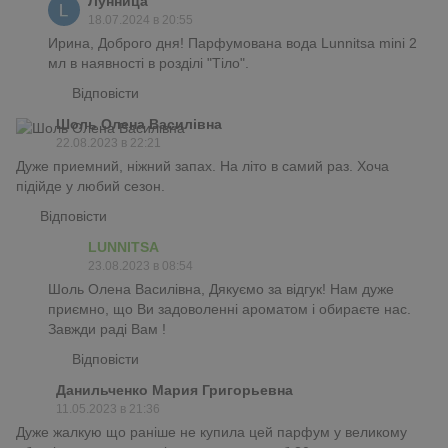
Лунница
18.07.2024 в 20:55
Ирина, Доброго дня! Парфумована вода Lunnitsa mini 2
мл в наявності в розділі "Тіло".
Відповісти
Шоль Олена Василiвна
22.08.2023 в 22:21
Дуже приемний, ніжний запах. На літо в самий раз. Хоча
підійде у любий сезон.
Відповісти
LUNNITSA
23.08.2023 в 08:54
Шоль Олена Василiвна, Дякуємо за відгук! Нам дуже
приємно, що Ви задоволенні ароматом і обираєте нас.
Завжди раді Вам !
Відповісти
Данильченко Мария Григорьевна
11.05.2023 в 21:36
Дуже жалкую що раніше не купила цей парфум у великому