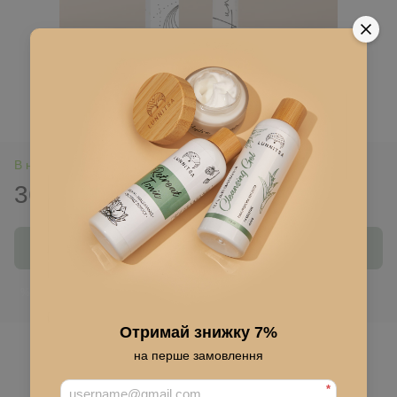
В наявності
368 грн
525 грн
Купити
Ввійти
для відображення накопичувальної знижки
%
Отримай знижку 7%
До обраного
на перше замовлення
*