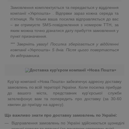
Замовлення комплектується та передається у відділення
компанії «Укрпошта» . Відпрвки зараз кожна середа та
п'ятниця. Як тільки ваша посилка відправляється до вас
– ви отримуєте SMS-повідомлення з номером ТТН, за
яким можна точно дізнатися дату прибуття замовлення у
пункт призначення.
*** Зверніть увагу! Посилка зберігається у відділенні
компанії «
Укрпошта
»
5 днів. Після цього повертається
до відправника.
Доставка кур'єром компанії «Нова Пошта»
Кур'єр компанії «Нова Пошта» забезпечує адресну доставку
замовлень по всій території України. Коли посилка прибуде
до вашого міста, представник кур'єрської служби
зателефонує вам та попередить про доставку (за 30-60
хвилин до приїзду на адресу).
Що важливо знати про доставку замовлень по Україні:
Відправлення замовлень по Україні здійснюється щонеділі
кожної середи та пятниці (за винятком святкових днів).