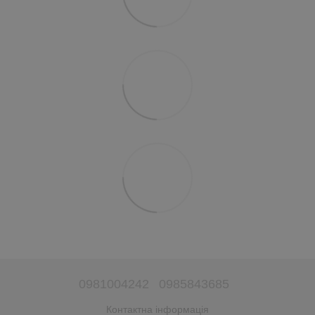
0981004242
0985843685
Контактна інформація