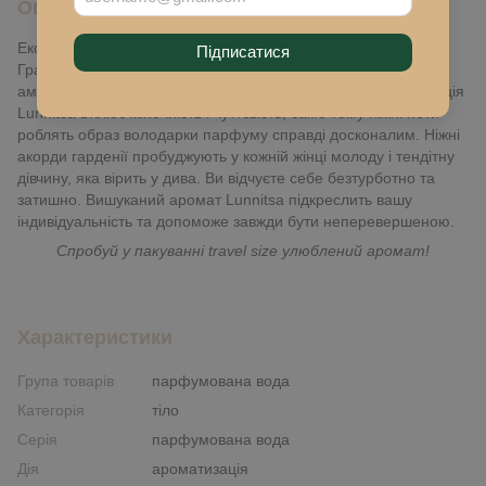
Опис
Ексклюзивний аромат Lunnitsa для чуттєвих та щирих дівчат.
Підписатися
Грандіозний коктейль із гарденії, жасмину з нотками ванілі,
амбри та карамелі іскриться чарівною насолодою. Композиція
Lunnitsa втілює жіночність і чуттєвість, саме тому ніжні ноти
роблять образ володарки парфуму справді досконалим. Ніжні
акорди гарденії пробуджують у кожній жінці молоду і тендітну
дівчину, яка вірить у дива. Ви відчуєте себе безтурботно та
затишно. Вишуканий аромат Lunnitsa підкреслить вашу
індивідуальність та допоможе завжди бути неперевершеною.
Спробуй у пакуванні travel size улюблений аромат!
Характеристики
Група товарів
парфумована вода
Категорія
тіло
Серія
парфумована вода
Дія
ароматизація