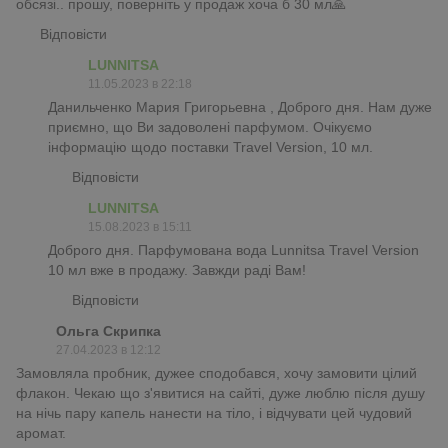
обсязі.. прошу, поверніть у продаж хоча б 30 мл🙏
Відповісти
LUNNITSA
11.05.2023 в 22:18
Данильченко Мария Григорьевна , Доброго дня. Нам дуже
приємно, що Ви задоволені парфумом. Очікуємо
інформацію щодо поставки Travel Version, 10 мл.
Відповісти
LUNNITSA
15.08.2023 в 15:11
Доброго дня. Парфумована вода Lunnitsa Travel Version
10 мл вже в продажу. Завжди раді Вам!
Відповісти
Ольга Скрипка
27.04.2023 в 12:12
Замовляла пробник, дужее сподобався, хочу замовити цілий
флакон. Чекаю що з'явитися на сайті, дуже люблю після душу
на нічь пару капель нанести на тіло, і відчувати цей чудовий
аромат.