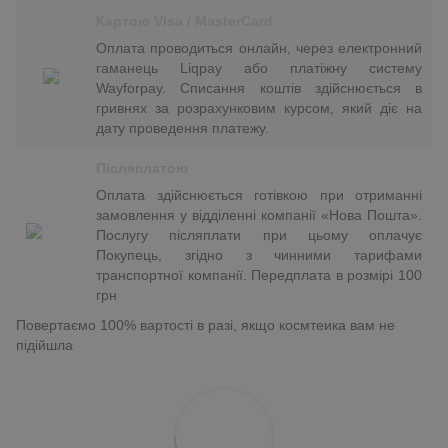
Картою Visa / MasterCard
Оплата проводиться онлайн, через електронний
гаманець Liqpay або платіжну систему
Wayforpay. Списання коштів здійснюється в
гривнях за розрахунковим курсом, який діє на
дату проведення платежу.
Післяплатою
Оплата здійснюється готівкою при отриманні
замовлення у відділенні компанії «Нова Пошта».
Послугу післяплати при цьому оплачує
Покупець, згідно з чинними тарифами
транспортної компанії. Передплата в розмірі 100
грн
Повертаємо 100% вартості в разі, якщо космтеика вам не
підійшла