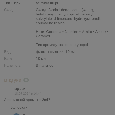
Тип шкіри
всі типи шкіри
Склад
Склад: Alcohol denat, aqua (water),
butylphenyl methypropinal, bennzyl
salycylate, d-limonene, hydroxycitronellal,
coumarine linalool.
Ноти: Gardenia • Jasmine • Vanilla • Amber •
Caramel
Тип аромату: квітково-фужерні
Вид
флакон скляний, 10 мл
Вага
10 мл
Наявність
В наявності
Відгуки
10
Ирина
18.07.2024 в 14:44
А есть такой аромат в 2ml?
Відповісти