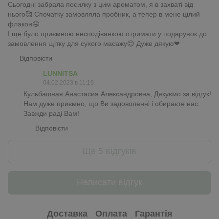
Сьогодні забрала посилку з цим ароматом, я в захваті від
нього🥰 Спочатку замовляла пробник, а тепер в мене цілий
флакон🤤
І ще було приємною несподіванкою отримати у подарунок до
замовлення щітку для сухого масажу😊 Дуже дякую❤
Відповісти
LUNNITSA
04.02.2023 в 11:19
Кульбашная Анастасия Александровна, Дякуємо за відгук!
Нам дуже приємно, що Ви задоволенні і обираєте нас.
Завжди раді Вам!
Відповісти
Ще 5 відгуків
Написати відгук
Доставка
Оплата
Гарантія