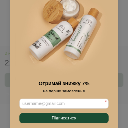
В наличии
221 грн
315 грн
Купить
Отримай знижку 7%
на перше замовлення
Войти
для отображения накопительной скидки
%
*
В избранное
Підписатися