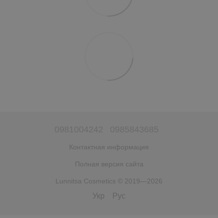
0981004242
0985843685
Контактная информация
Полная версия сайта
Lunnitsa Cosmetics © 2019—2026
Укр
Рус