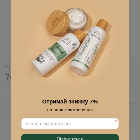
Нет в наличии
70 грн
100 грн
Сообщить, когда появится
Отримай знижку 7%
на перше замовлення
Войти
для отображения накопительной скидки
%
*
В избранное
Підписатися