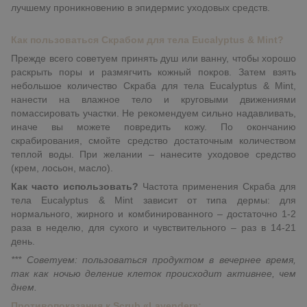
лучшему проникновению в эпидермис уходовых средств.
Как пользоваться Скрабом для тела Eucalyptus & Mint?
Прежде всего советуем принять душ или ванну, чтобы хорошо
раскрыть поры и размягчить кожный покров. Затем взять
небольшое количество Скраба для тела Eucalyptus & Mint,
нанести на влажное тело и круговыми движениями
помассировать участки. Не рекомендуем сильно надавливать,
иначе вы можете повредить кожу. По окончанию
скрабирования, смойте средство достаточным количеством
теплой воды. При желании – нанесите уходовое средство
(крем, лосьон, масло).
Как часто использовать?
Частота применения Скраба для
тела Eucalyptus & Mint зависит от типа дермы: для
нормального, жирного и комбинированного – достаточно 1-2
раза в неделю, для сухого и чувствительного – раз в 14-21
день.
*** Советуем: пользоваться продуктом в вечернее время,
так как ночью деление клеток происходит активнее, чем
днем.
Противопоказания к Scrub «Lavender»: