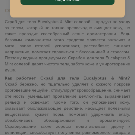
Описание
Скраб для тела Eucalyptus & Mint солевой – продукт по уходу
за телом, который не только превосходно очищает кожу, но
также проводит своеобразный сеанс ароматерапии. Ведь
базовым компонентом этого средства является эвкалипт и
мята, запах которой успокаивает, расслабляет, снимает
напряжение, помогает справиться с бессонницей и стрессом.
Поэтому водные процедуры со Скрабом для тела Eucalyptus &
Mint солевой дарят чистоту телу, заботу коже и умиротворение
душе.
Как работает Скраб для тела Eucalyptus & Mint?
Скраб бережно, но тщательно удаляет с кожного покрова
ороговевшие чешуйки, стимулирует кровообращение, снимает
отечность, уменьшает проявление целлюлита, выравнивает
рельеф и освежает. Кроме того, он успокаивает кожу,
оказывает омолаживающее действие, насыщает полезными
веществами, сужает поры, помогает удерживать влагу,
обезболивает, обеззараживает и ароматизирует.
Скрабирование также хорошо подготавливает дерму к
депиляции, способствует получению равномерного загара и