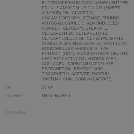
BUTYROSPERMUM PARKII (SHEA) BUTTER,
PRUNUS AMYGDALUS DULCIS (SWEET
ALMOND) OIL, GLYCERIN,
COCAMIDOPROPYL BETAINE, PRUNUS
AMYGDALUS DULCIS (ALMOND) SEED
POWDER, GLYCERYL STEARATE,
CETEARETH-20, CETEARETH-12,
CETEARYL ALCOHOL, CETYL PALMITATE,
CAMELLIA SINENSIS LEAF EXTRACT (CO2),
ROSMARINUS OFFICINALIS LEAF
EXTRACT (CO2), EUCALYPTUS GLOBULUS
LEAF EXTRACT (CO2), HYDROLYZED
COLLAGEN, SORBITAN CAPRYLATE,
PROPANEDIOL, BENZOIC ACID,
TOCOPHERYL ACETATE, PARFUM,
XANTHAN GUM, SODIUM LACTATE.
Вес
50 мл
Наличие
Нет в наличии
Отзывы