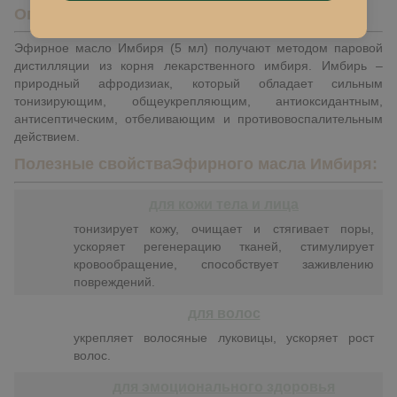
Описание
Эфирное масло Имбиря (5 мл) получают методом паровой
дистилляции из корня лекарственного имбиря. Имбирь –
природный афродизиак, который обладает сильным
тонизирующим, общеукрепляющим, антиоксидантным,
антисептическим, отбеливающим и противовоспалительным
действием.
Полезные свойства
Эфирного масла Имбиря
:
для кожи тела и лица
тонизирует кожу, очищает и стягивает поры,
ускоряет регенерацию тканей, стимулирует
кровообращение, способствует заживлению
повреждений.
для волос
укрепляет волосяные луковицы, ускоряет рост
волос.
для эмоционального здоровья