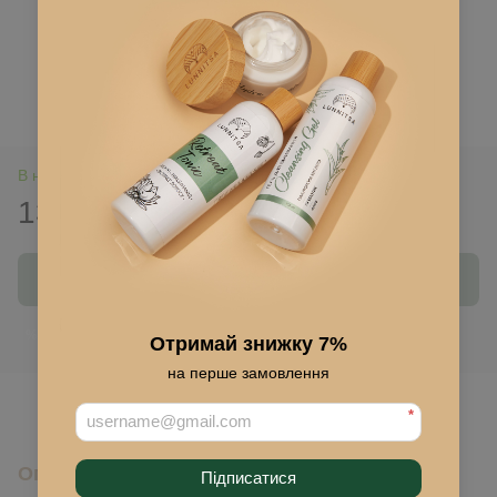
В наличии
135 грн
Купить
Войти
для отображения накопительной скидки
%
Отримай знижку 7%
на перше замовлення
В избранное
*
Описание
Підписатися