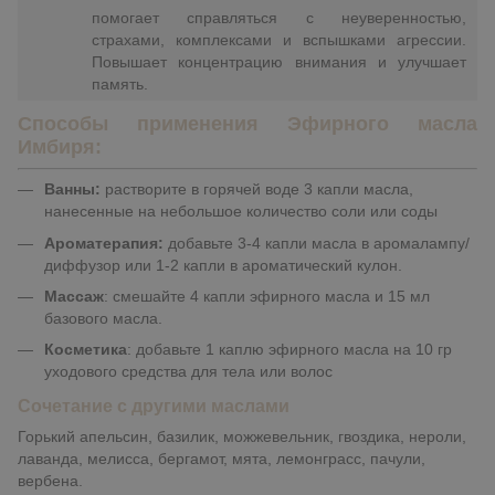
помогает справляться с неуверенностью,
страхами, комплексами и вспышками агрессии.
Повышает концентрацию внимания и улучшает
память.
Способы применения
Эфирного масла
Имбиря
:
Ванны:
растворите в горячей воде 3 капли масла,
нанесенные на небольшое количество соли или соды
Ароматерапия:
добавьте 3-4 капли масла в аромалампу/
диффузор или 1-2 капли в ароматический кулон.
Массаж
: смешайте 4 капли эфирного масла и 15 мл
базового масла.
Косметика
:
добавьте 1 каплю эфирного масла на 10 гр
уходового средства для тела или волос
Сочетание с другими маслами
Горький апельсин, базилик, можжевельник, гвоздика, нероли,
лаванда, мелисса, бергамот, мята, лемонграсс, пачули,
вербена.