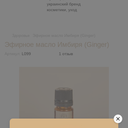
Здоровье
Эфирное масло Имбиря (Ginger)
Эфирное масло Имбиря (Ginger)
Артикул:
L099
1 отзыв