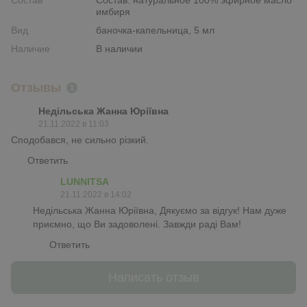
Состав
Состав: натуральное 100% эфирное масло
имбиря
Вид
баночка-капельница, 5 мл
Наличие
В наличии
Отзывы
1
Недільська Жанна Юріївна
21.11.2022 в 11:03
Сподобався, не сильно різкий.
Ответить
LUNNITSA
21.11.2022 в 14:02
Недільська Жанна Юріївна, Дякуємо за відгук! Нам дуже
приємно, що Ви задоволені. Завжди раді Вам!
Ответить
Написать отзыв