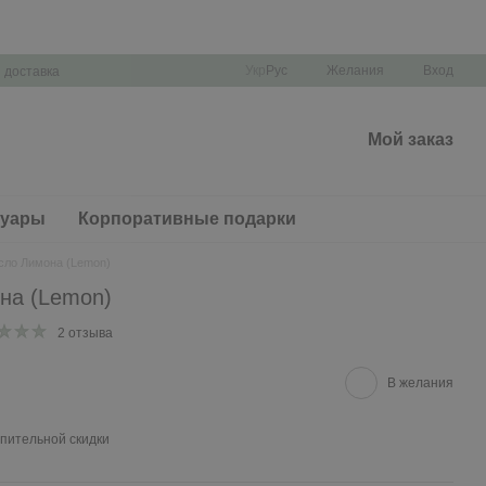
Укр
Рус
Желания
Вход
 доставка
Мой заказ
суары
Корпоративные подарки
ло Лимона (Lemon)
на (Lemon)
2 отзыва
В желания
пительной скидки