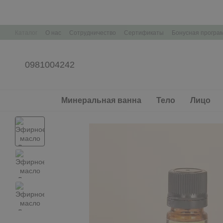
Перейти к основному контенту
Каталог
О нас
Сотрудничество
Сертификаты
Бонусная програ
Контактная информация
Корпоративные подарки Брендирование
0981004242
Минеральная ванна
Тело
Лицо