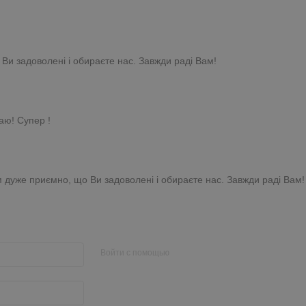
 Ви задоволені і обираєте нас. Завжди раді Вам!
даю! Супер !
ам дуже приємно, що Ви задоволені і обираєте нас. Завжди раді Вам!
Войти с помощью