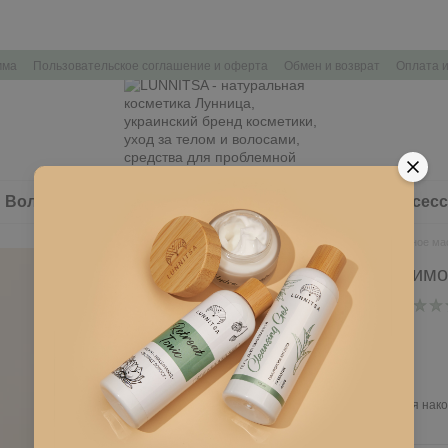
мма
Пользовательское соглашение и оферта
Обмен и возврат
Оплата и
Волосы
Здоровье
Наборы косметики
Аксес
Главная
Здоровье
Эфирное мас
Эфирное масло Лимо
В наличии
Артикул: L103
135 грн
Войти
для отображения нако
%