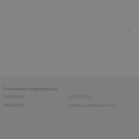
Контактная информация
0981004242
0981004242
0985843685
lunnitsa.com@gmail.com