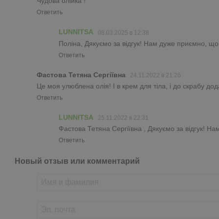
Чудова олійка !
Ответить
LUNNITSA
08.03.2025 в 12:38
Поліна, Дякуємо за відгук! Нам дуже приємно, що
Ответить
Фастова Тетяна Сергіївна
24.11.2022 в 21:26
Це моя улюблена олія! І в крем для тіла, і до скрабу до
Ответить
LUNNITSA
25.11.2022 в 22:31
Фастова Тетяна Сергіївна , Дякуємо за відгук! Н
Ответить
Новый отзыв или комментарий