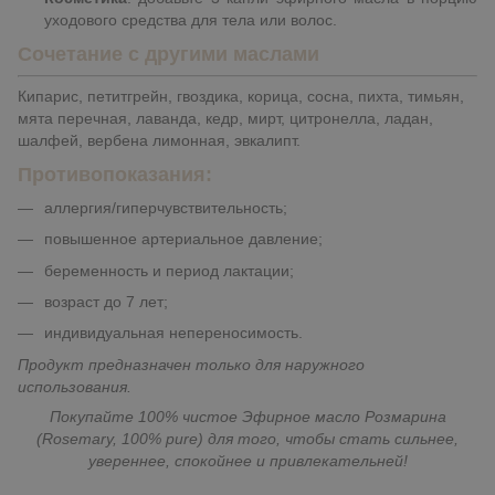
уходового средства для тела или волос.
Со
четание с другими маслами
Кипарис, петитгрейн, гвоздика, корица, сосна, пихта, тимьян,
мята перечная, лаванда, кедр, мирт, цитронелла, ладан,
шалфей, вербена лимонная, эвкалипт.
Противопоказания:
аллергия/гиперчувствительность;
повышенное артериальное давление;
беременность и период лактации;
возраст до 7 лет;
индивидуальная непереносимость.
Продукт предназначен только для наружного
использования.
Покупайте 100% чистое Эфирное масло Розмарина
(Rosemary, 100% pure) для того, чтобы стать сильнее,
увереннее, спокойнее и привлекательней!