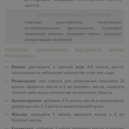
красоту.
для эмоционального состояния
п
омогает расслабиться, стимулирует
интеллектуальную деятельность, усиливает
жизненную энергию, развивает память, улучшает
концентрацию внимания.
Способы при
менения Эфирного масл
а
Розмарина:
Ванны:
растворите в горячей воде 4-6 капель масла,
нанесенные на небольшое количество соли или соды.
Релаксация:
при стрессе или напряжении смешайте 10
капель эфирного масла и 5 мл базового масла, нанесите
точечно небольшое количество на височную область.
Ароматерапия:
добавьте 3-5 капель масла в аромалампу/
диффузор или 2-3 капли в ароматический кулон.
Массаж
: смешайте 5 капель эфирного масла и 5 мл
базового масла.
Косметика
: добавьте 3 капли эфирного масла в порцию