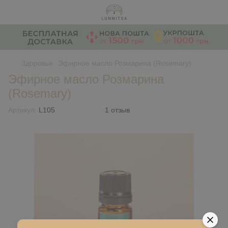
Здоровье
Эфирное масло Розмарина (Rosemary)
Эфирное масло Розмарина
(Rosemary)
Артикул:
L105
1 отзыв