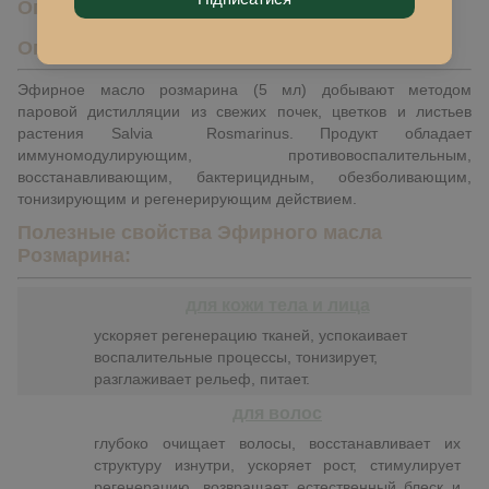
Описание
Описание
Эфирное масло розмарина (5 мл) добывают методом
паровой дистилляции из свежих почек, цветков и листьев
растения Salvia Rosmarinus. Продукт обладает
иммуномодулирующим, противовоспалительным,
восстанавливающим, бактерицидным, обезболивающим,
тонизирующим и регенерирующим действием.
Полезные свойства
Эфирного масла
Розмарина
:
для кожи тела и лица
у
скоряет регенерацию тканей, успокаивает
воспалительные процессы, тонизирует,
разглаживает рельеф, питает.
для волос
глубоко очищает волосы, восстанавливает их
структуру изнутри, ускоряет рост, стимулирует
регенерацию, возвращает естественный блеск и