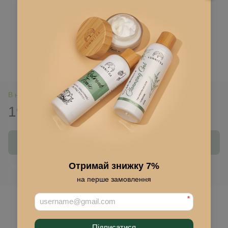
В наличии
195 грн
Купить
Отримай знижку 7%
Войти
для отображения накопительной скидки
%
на перше замовлення
В избранное
*
Підписатися