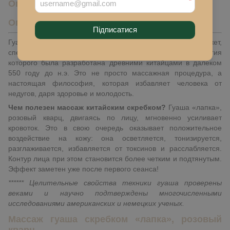
*
Описание
Описание
Підписатися
Гуаша «лапка», розовый кварц (Gua sha) – это бьюти-гаджет,
специально созданный для проведения массажа, технология
которого была разработана древними китайцами в далеком
550 году до н.э. Это не просто массажная процедура, а
настоящая философия, которая избавляет человека от
недугов, даря здоровье и молодость.
Чем полезен массаж китайским скребком?
Гуаша «лапка»,
розовый кварц, двигаясь по лицу, мгновенно усиливает
кровоток. Это в свою очередь оказывает положительное
воздействие на кожу: она осветляется, тонизируется,
разглаживается, избавляется от токсинов и расслабляется.
Контур лица при этом становится более четким и подтянутым.
Эффект заметен уже после первого сеанса!
****** Целительные свойства техники гуаша проверены
веками и научно подтверждены многочисленными
исследованиями американских и немецких ученых.
Массаж гуаша скребком «лапка», розовый