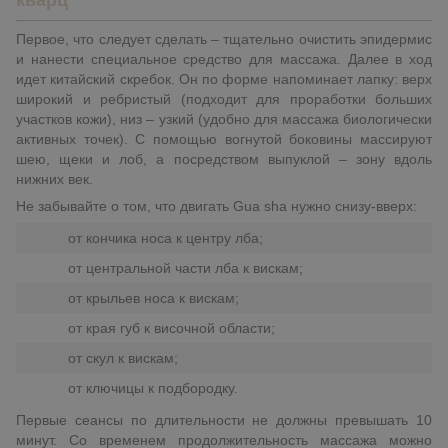
кварц
Первое, что следует сделать – тщательно очистить эпидермис
и нанести специальное средство для массажа. Далее в ход
идет китайский скребок. Он по форме напоминает лапку: верх
широкий и ребристый (подходит для проработки больших
участков кожи), низ – узкий (удобно для массажа биологически
активных точек). С помощью вогнутой боковины массируют
шею, щеки и лоб, а посредством выпуклой – зону вдоль
нижних век.
Не забывайте о том, что двигать Gua sha нужно снизу-вверх:
от кончика носа к центру лба;
от центральной части лба к вискам;
от крыльев носа к вискам;
от края губ к височной области;
от скул к вискам;
от ключицы к подбородку.
Первые сеансы по длительности не должны превышать 10
минут. Со временем продолжительность массажа можно