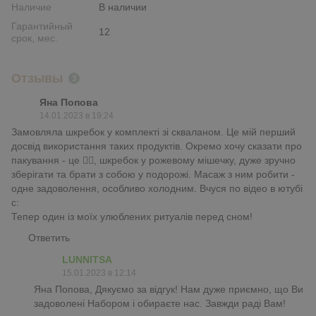
Наличие
В наличии
Гарантийный
12
срок, мес.
Отзывы
3
Яна Попова
14.01.2023 в 19:24
Замовляла шкребок у комплекті зі скваланом. Це мій перший
досвід використання таких продуктів. Окремо хочу сказати про
пакування - це ❤️‍🔥, шкребок у рожевому мішечку, дуже зручно
зберігати та брати з собою у подорожі. Масаж з ним робити -
одне задоволення, особливо холодним. Вчуся по відео в ютубі
с:
Тепер один із моїх улюблених ритуалів перед сном!
Ответить
LUNNITSA
15.01.2023 в 12:14
Яна Попова, Дякуємо за відгук! Нам дуже приємно, що Ви
задоволені Набором і обираєте нас. Завжди раді Вам!