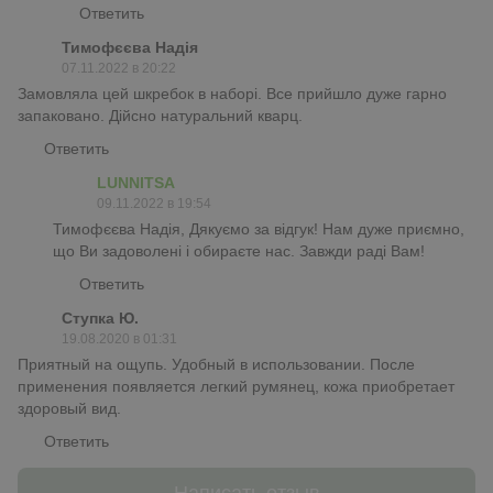
Ответить
Тимофєєва Надія
07.11.2022 в 20:22
Замовляла цей шкребок в наборі. Все прийшло дуже гарно
запаковано. Дійсно натуральний кварц.
Ответить
LUNNITSA
09.11.2022 в 19:54
Тимофєєва Надія, Дякуємо за відгук! Нам дуже приємно,
що Ви задоволені і обираєте нас. Завжди раді Вам!
Ответить
Ступка Ю.
19.08.2020 в 01:31
Приятный на ощупь. Удобный в использовании. После
применения появляется легкий румянец, кожа приобретает
здоровый вид.
Ответить