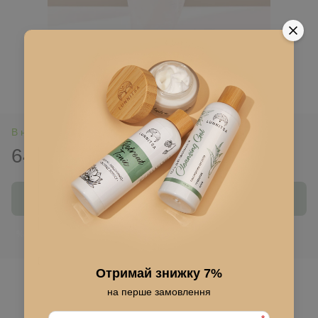
В наличии
640 грн
Купить
Войти
для отображения накопительной скидки
%
Отримай знижку 7%
В избранное
на перше замовлення