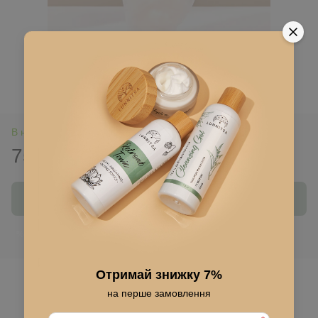
В наличии
75 грн
640 грн
Купить
Войти
для отображения накопительной скидки
%
Отримай знижку 7%
В избранное
на перше замовлення