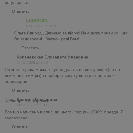
регулярність
Ответить
LUNNITSA
07.02.2023 в 10:38
Ольга Свирид , Дякуємо за відгук! Нам дуже приємно , що
Ви задоволені . Завжди раді Вам!
Ответить
Копачевская Елизавета Ивановна
04.07.2020 в 23:26
По книге гуаша массаж нужно делать не снизу вверх(не по
движению лимфы)а наоборот сверху вниз,и от центра к
периферии.
Ответить
Вікторія Гончарова
11.06.2020 в 23:17
Все що написано в описі до цього «серця» 1000% правда. Я
задоволена.
Ответить