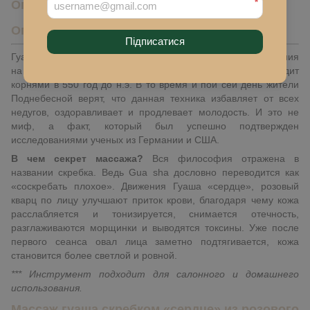
*
Описание
Описание
Підписатися
Гуаша «сердце», розовый кварц – это скребок для проведения
на лице древнекитайского массажа, история которого уходит
корнями в 550 год до н.э. В то время и пой сей день жители
Поднебесной верят, что данная техника избавляет от всех
недугов, оздоравливает и продлевает молодость. И это не
миф, а факт, который был успешно подтвержден
исследованиями ученых из Германии и США.
В чем секрет массажа?
Вся философия отражена в
названии скребка. Ведь Gua sha дословно переводится как
«соскребать плохое». Движения Гуаша «сердце», розовый
кварц по лицу улучшают приток крови, благодаря чему кожа
расслабляется и тонизируется, снимается отечность,
разглаживаются морщинки и выводятся токсины. Уже после
первого сеанса овал лица заметно подтягивается, кожа
становится более светлой и ровной.
*** Инструмент подходит для салонного и домашнего
использования.
Массаж гуаша скребком «сердце» из розового