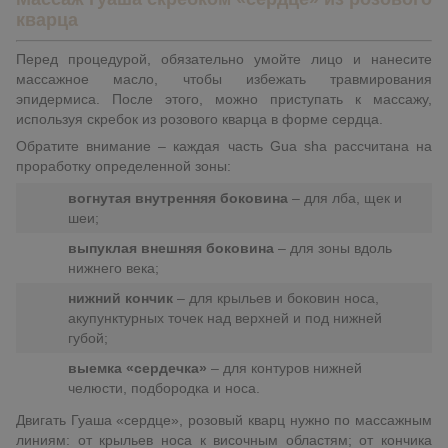
кварца
Перед процедурой, обязательно умойте лицо и нанесите
массажное масло, чтобы избежать травмирования
эпидермиса. После этого, можно приступать к массажу,
используя скребок из розового кварца в форме сердца.
Обратите внимание – каждая часть Gua sha рассчитана на
проработку определенной зоны:
вогнутая внутренняя боковина
– для лба, щек и
шеи;
выпуклая внешняя боковина
– для зоны вдоль
нижнего века;
нижний кончик
– для крыльев и боковин носа,
акупунктурных точек над верхней и под нижней
губой;
выемка «сердечка»
– для контуров нижней
челюсти, подбородка и носа.
Двигать Гуаша «сердце», розовый кварц нужно по массажным
линиям: от крыльев носа к височным областям; от кончика