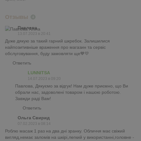
Отзывы
4
Павлова
13.07.2023 в 20:41
Дуже дякую за такий гарний шкребок. Залишилися
найпозитивніше враження про магазин та сервіс
обслуговування, буду замовляти ще💙💛
Ответить
LUNNITSA
14.07.2023 в 09:20
Павлова, Дякуємо за відгук! Нам дуже приємно, що Ви
обрали нас, задоволені товаром і нашою роботою.
Завжди раді Вам!
Ответить
Ольга Свирид
07.02.2023 в 08:14
Роблю масаж 1 раз на два дні зранку. Обличчя має свіжий
вигляд,немає заломів на шкірі,легкий у використанні,головне -