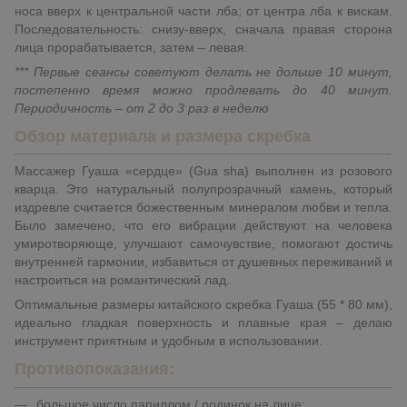
носа вверх к центральной части лба; от центра лба к вискам.
Последовательность: снизу-вверх, сначала правая сторона
лица прорабатывается, затем – левая.
*** Первые сеансы советуют делать не дольше 10 минут,
постепенно время можно продлевать до 40 минут.
Периодичность – от 2 до 3 раз в неделю
Обзор материала и размера скребка
Массажер Гуаша «сердце» (Gua sha) выполнен из розового
кварца. Это натуральный полупрозрачный камень, который
издревле считается божественным минералом любви и тепла.
Было замечено, что его вибрации действуют на человека
умиротворяюще, улучшают самочувствие, помогают достичь
внутренней гармонии, избавиться от душевных переживаний и
настроиться на романтический лад.
Оптимальные размеры китайского скребка Гуаша (55 * 80 мм),
идеально гладкая поверхность и плавные края – делаю
инструмент приятным и удобным в использовании.
Противопоказания:
большое число папиллом / родинок на лице;