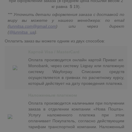
при оформлении заказа (в среднем цена посылки весом 2
кг равна $ 19).
*** Уточнить детали оформления заказа с доставкой по
миру вы можете у нашего менеджера: по email
(
lunnitsa.com@gmail.com
) или через директ
(
@lunnitsa_ua
).
Оплатить заказ вы можете одним из двух способов:
Картой Visa / MasterCard
Оплата производится онлайн картой Приват ил
Monobank, через систему Liqpay или платежную
систему Wayforpay. Списание средств
осуществляется в гривнах по расчетному курсу,
который действует на дату проведения платежа.
Наложенным платежом
Оплата производится наличными при получении
заказа в отделении компании «Нова Пошта».
Услугу наложенного платежа при этом
оплачивает Покупатель, согласно действующим
тарифам транспортной компании. Наложенный