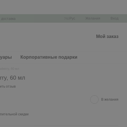
Укр
Рус
Желания
Вход
 доставка
Мой заказ
суары
Корпоративные подарки
wberry, 60 мл
rry, 60 мл
ить отзыв
В желания
пительной скидки