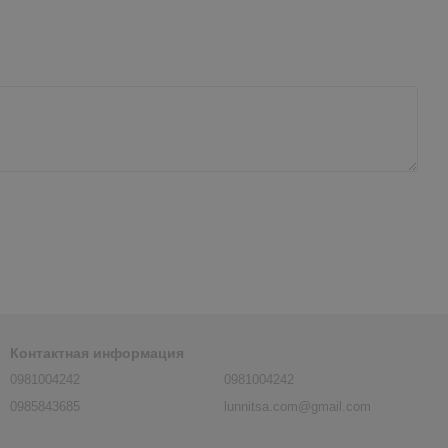
Контактная информация
0981004242
0981004242
0985843685
lunnitsa.com@gmail.com