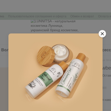
мма
Пользовательское соглашение и оферта
Обмен и возврат
Оплата и
Волосы
Здоровье
Наборы косметики
Аксес
Главная
Тело
Крем для рук Stra
Крем для рук Strawbe
В наличии
Артикул: L361
Остав
151 грн
215 грн
Войти
для отображения нако
%