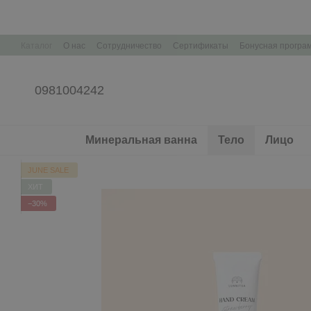
Перейти к основному контенту
Каталог
О нас
Сотрудничество
Сертификаты
Бонусная програ
Контактная информация
Корпоративные подарки Брендирование
0981004242
Минеральная ванна
Тело
Лицо
JUNE SALE
ХИТ
−30%