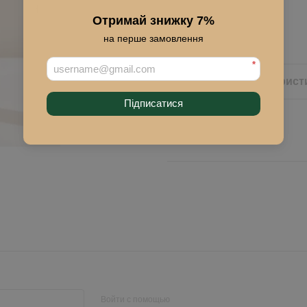
Отримай знижку 7%
Купить
на перше замовлення
*
Описание
Характерист
Підписатися
Войти с помощью