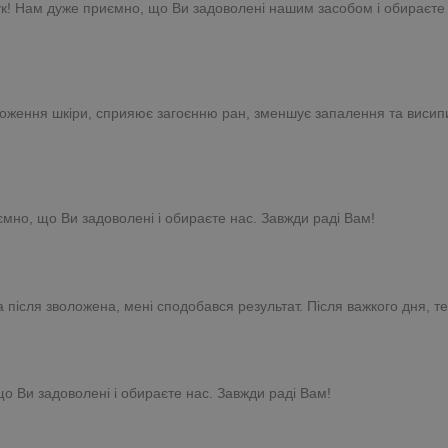
к! Нам дуже приємно, що Ви задоволені нашим засобом і обираєте 
оження шкіри, сприяює загоєнню ран, зменшує запалення та висипи 
ємно, що Ви задоволені і обираєте нас. Завжди раді Вам!
після зволожена, мені сподобався результат. Після важкого дня, те
що Ви задоволені і обираєте нас. Завжди раді Вам!