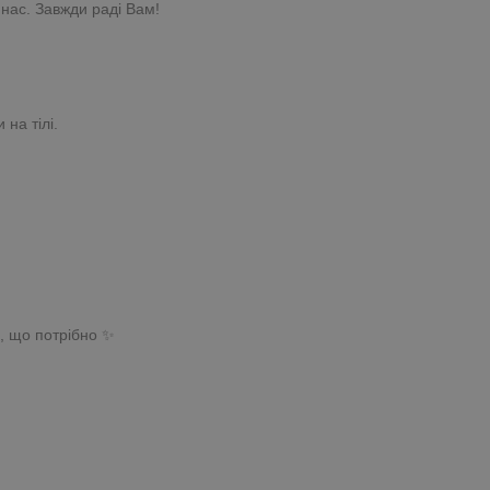
нас. Завжди раді Вам!
на тілі.
, що потрібно ✨️