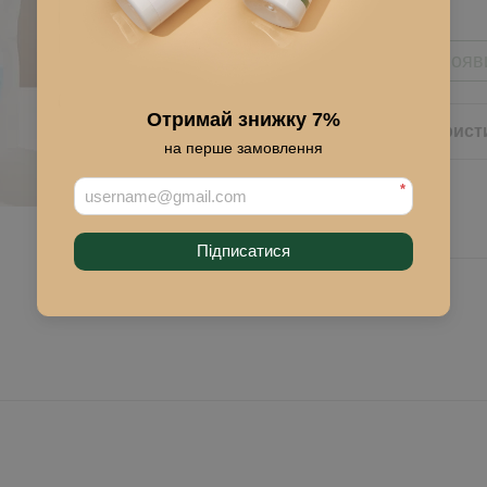
Сообщить, когда появ
Отримай знижку 7%
Описание
Характерист
на перше замовлення
*
Підписатися