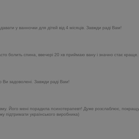
давати у ванночки для дітей від 4 місяців. Завжди раді Вам!
сто болить спина, ввечері 20 хв приймаю вану і значно стає краще. 
о Ви задоволені. Завжди раді Вам!
ізму. Його мені порадила психотерапевт! Дуже розслаблює, покращу
жу підтримати українського виробника)