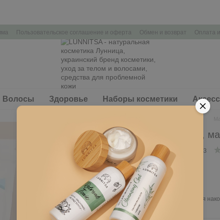
мма
Пользовательское соглашение и оферта
Обмен и возврат
Оплата и
Волосы
Здоровье
Наборы косметики
Аксес
Главная
Минеральная ванна
Ma
Magnesium Flakes, ма
Нет в наличии
Артикул: L023
240 грн
Войти
для отображения нако
%