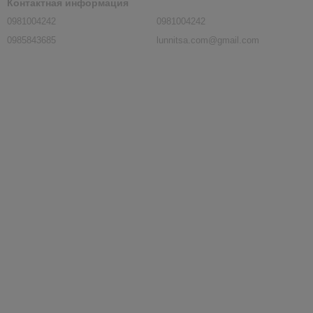
Контактная информация
0981004242
0981004242
0985843685
lunnitsa.com@gmail.com