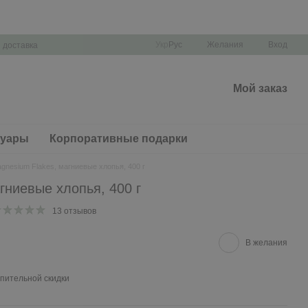
Укр
Рус
Желания
Вход
 доставка
Мой заказ
суары
Корпоративные подарки
gnesium Flakes, магниевые хлопья, 400 г
гниевые хлопья, 400 г
13 отзывов
В желания
пительной скидки