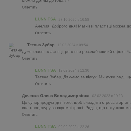
Можно детям до года ??
Ответить
LUNNITSA
27.10.2025 в 16:58
Анелия, Доброго дня! Магнієві пластівці можна до
Ответить
Тетяна Зубар
12.02.2024 в 09:54
Дуже класні пластівці, реально розслабляючий ефект. Ча
Ответить
LUNNITSA
12.02.2024 в 12:36
Тетяна Зубар, Дякуємо за відгук! Ми дуже раді, щ
Ответить
Дяченко Олена Володимиррівна
02.02.2023 в 19:13
Це суперпродукт для того, щоб виводити стресс з орган
спа-процедуру за скромні гроші. Радію, що покупкою мо
Ответить
LUNNITSA
02.02.2023 в 22:26