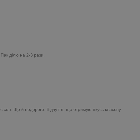
Пак ділю на 2-3 рази.
є сон. Ще й недорого. Відчуття, що отримую якусь классну