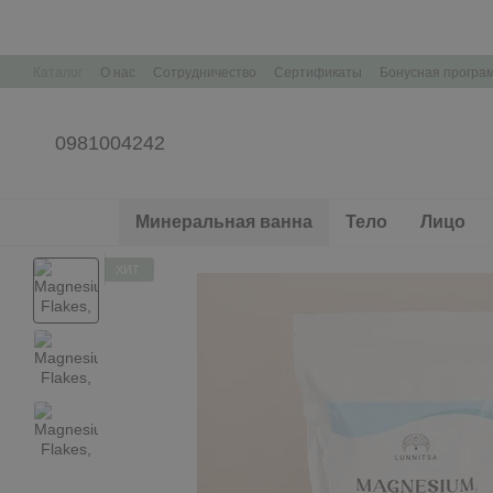
Перейти к основному контенту
Каталог
О нас
Сотрудничество
Сертификаты
Бонусная програ
Контактная информация
Корпоративные подарки Брендирование
0981004242
Минеральная ванна
Тело
Лицо
ХИТ