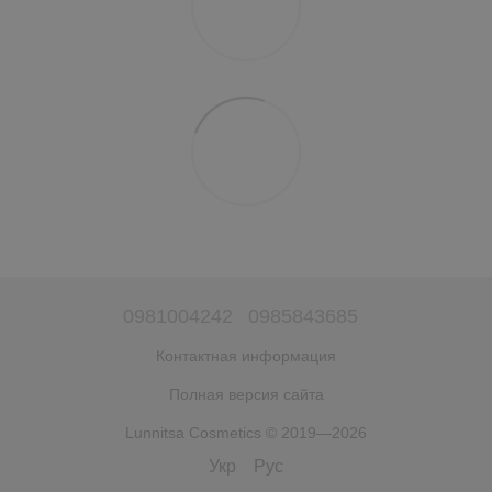
0981004242
0985843685
Контактная информация
Полная версия сайта
Lunnitsa Cosmetics © 2019—2026
Укр
Рус