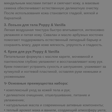
миндальным маслами питает и смягчает кожу, а маковые
семена обеспечивают естественную деликатную очистку.
После использования кожа становится гладкой, мягкой и
бархатной.
3.
Лосьон для тела Poppy & Vanilla
Легкая воздушная текстура быстро впитывается, интенсивно
увлажняя и питая кожу. Сквалан и масло арбузных косточек
помогают поддерживать естественный липидный барьер и
сохранять влагу, даря коже мягкость, упругость и гладкость.
4.
Крем для рук Poppy & Vanilla
Питательная формула с маслом карите, мочевиной и
пантенолом глубоко увлажняет и восстанавливает кожу рук.
Крем помогает устранить сухость и шелушение, ухаживает за
кутикулой и ногтевой пластиной, оставляя руки нежными и
ухоженными.
✨ Основные преимущества набора:
• комплексный уход за кожей тела и рук;
• деликатное очищение, отшелушивание, питание и
увлажнение;
• натуральные масла и современные активные компоненты;
• теплый аромат мака и ванили, создающий атмосферу уюта;