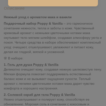
Описание
Нежный уход с ароматом мака и ванили
Подарочный набор Poppy & Vanilla
– это гармоничное
сочетание нежности, тепла и заботы о коже. Чувственный
кремовый аромат с нежными цветочными нотами мака
окутывает тело мягким шлейфом, создавая атмосферу уюта и
покоя. Четыре средства в наборе обеспечивают комплексный
уход: очищают, отшелушивают, увлажняют и питают кожу,
делая ее гладкой, мягкой и ухоженной.
🌸 В наборе:
1.
Гель для душа Poppy & Vanilla
Деликатно очищает кожу, создавая нежную шелковистую пену.
Мягкая формула помогает поддерживать естественный
баланс кожи и не вызывает ощущения сухости. Теплый
аромат с легкими цветочными нотами мака дарит чувство
комфорта и хорошего настроения.
2.
Солевой скраб для тела Poppy & Vanilla
Нежно отшелушивает и полирует кожу, способствуя ее
обновлению. Морская соль в сочетании с кокосовым и