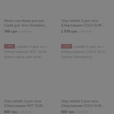
4
Winter care (Крем для рук,
Stop cellulite 3 для тела
Скраб для тела Strawberry,
(Обертывание COLD SLIM,
Баттер для тела Strawberry,
Обертывание HOT SLIM,
768 грн
1 576 грн
1 280 грн
2 425 грн
Бальзам для губ Strawberry)
Антицеллюлитное массажное
масло, Щетка для сухого
массажа)
−35%
−35%
Stop cellulite 4 для тела
Stop cellulite 5 для тела
(Обертывание HOT SLIM,
(Обертывание COLD SLIM,
Крем-суфле для тела)
Баттер Strawberry)
660 грн
660 грн
1 015 грн
1 015 грн