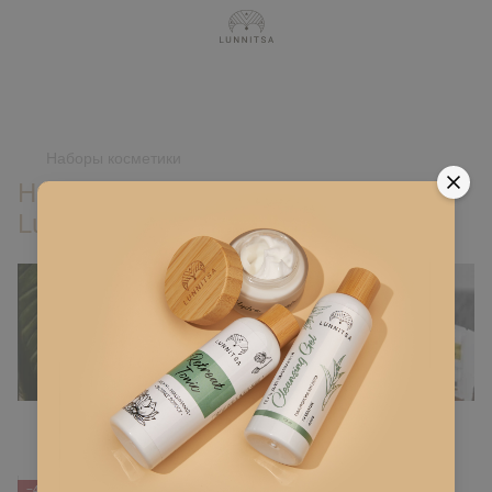
,
Наборы косметики
Наборы натуральной косметики
Lunnitsa
Фильтр
По популярности
−40%
−30%