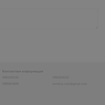
Контактная информация
0981004242
0981004242
0985843685
lunnitsa.com@gmail.com