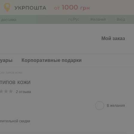
Укр
Рус
Желания
Вход
 доставка
Мой заказ
суары
Корпоративные подарки
всех типов кожи
 типов кожи
2 отзыва
В желания
пительной скидки