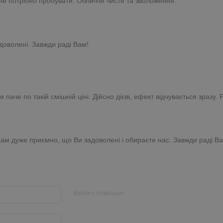
 не потрібно пробувати. Обличчя чисте та зволоження.
адоволені. Завжди раді Вам!
паче по такій смішній ціні. Дійсно дієві, ефект відчувається зразу
Нам дуже приємно, що Ви задоволені і обираєте нас. Завжди раді В
Войти с помощью