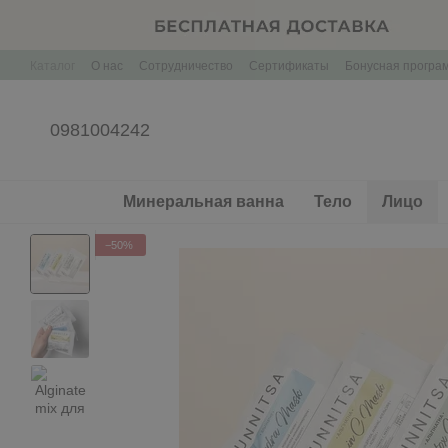
Перейти к основному контенту
Каталог
О нас
Сотрудничество
Сертификаты
Бонусная програ
Контактная информация
Корпоративные подарки Брендирование
0981004242
Минеральная ванна
Тело
Лицо
−50%