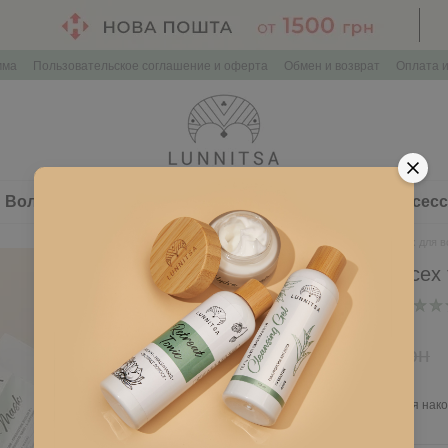
мма
Пользовательское соглашение и оферта
Обмен и возврат
Оплата и
Волосы
Здоровье
Наборы косметики
Аксес
Главная
Лицо
Alginate mix для 
Alginate mix для всех
В наличии
Артикул: L277
233 грн
465 грн
Войти
для отображения нако
%