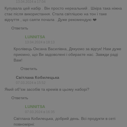
13.04.2024 в 17:04
Купувала цей набір . Він просто нереальний . Шкіра така ніжна
стає після використання. Стала світлішою на тон і таке
відчуття , що саяти почала . Дуже рекомендую ❤️
Ответить
LUNNITSA
13.04.2024 в 18:13
Кролівець Оксана Василівна, Дякуємо за відгук! Нам дуже
приємно, що Ви задоволені і обираєте нас. Завжди раді
Вам!
Ответить
Світлана Кобилецька
07.03.2024 в 15:52
Який об"єм засобів та кремів в цьому наборі?
Ответить
LUNNITSA
07.03.2024 в 16:35
Світлана Кобилецька, добрий день. Всі продукти в сеті
повномірні: