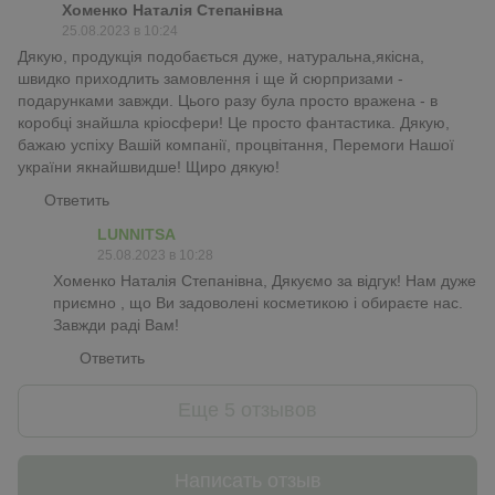
Хоменко Наталія Степанівна
25.08.2023 в 10:24
Дякую, продукція подобається дуже, натуральна,якісна,
швидко приходлить замовлення і ще й сюрпризами -
подарунками завжди. Цього разу була просто вражена - в
коробці знайшла кріосфери! Це просто фантастика. Дякую,
бажаю успіху Вашій компанії, процвітання, Перемоги Нашої
україни якнайшвидше! Щиро дякую!
Ответить
LUNNITSA
25.08.2023 в 10:28
Хоменко Наталія Степанівна, Дякуємо за відгук! Нам дуже
приємно , що Ви задоволені косметикою і обираєте нас.
Завжди раді Вам!
Ответить
Еще 5 отзывов
Написать отзыв