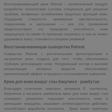
Восстанавливающий крем Retreat – косметический продукт,
разработан технологами Lunnitsa специально для решения
проблем, вызванных ослаблением защитных функций кожи.
Ощущение стянутости, чрезмерная чувствительность,
покраснение и шелушение — все эти проявления
свидетельствуют, что природная способность кожи
защищаться по каким-то причинам снизилась и она не может
удерживать влагу, становится слишком уязвимой.
Восстанавливающая сыворотка Retreat
Сыворотка Retreat с растительными фитостеролами и
экстрактом розы создана для того, чтобы обеспечивать
глубокую регенерацию кожи. Натуральный состав и высокая
концентрация активных веществ обеспечивают
накопительный эффект в процессе использования сыворотки.
Крем для кожи вокруг глаз бакучиол · рамбутан
Благодаря сочетанию сквалана, витамина Е, пантенола,
бакучиола и экстракта рамбутана крем для кожи вокруг глаз
ухаживает, увлажняет, повышает эластичность кожи и
уменьшает морщины, оказывает антиоксидантное действие,
способствует выработке коллагена. Крем имеет приятную