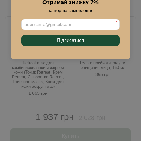
Отримай знижку 7%
на перше замовлення
Разом дешевше
*
Підписатися
Retreat max для
Гель с пребиотиком для
комбинированной и жирной
очищения лица, 150 мл
кожи (Тоник Retreat, Крем
365 грн
Retreat, Сыворотка Retreat,
Глиняная маска, Крем для
кожи вокруг глаз)
1 663 грн
1 937 грн
2 028 грн
Купить