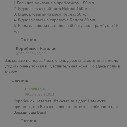
1.Гель для вмивання з пребіотиком 150 мл
2. Відновлювальний тонік Retreat 150 мл
3. Відновлювальний крем Retreat 50 мл
4. Відновлювальна сироватка Retreat 30 мл
5. Крем для шкіри навколо очей бакучиол · рамбутан 15
мл
Ответить
Коробенюк Наталия
07.10.2023 в 23:00
Заказываю не первый раз, очень довольна, хотя мне тяжело
угодить,очень тонкая и чувствительная кожа! Но здесь прям в
точку❤
Ответить
LUNNITSA
09.10.2023 в 18:11
Коробенюк Наталия, Дякуємо за відгук! Нам дуже
приємно , що Ви задоволені косметикою і обираєте нас.
Завжди раді Вам!
Ответить