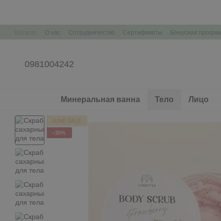
Перейти к основному контенту
Каталог
О нас
Сотрудничество
Сертификаты
Бонусная програ
Контактная информация
Корпоративные подарки Брендирование
0981004242
Минеральная ванна
Тело
Лицо
JUNE SALE
−30%