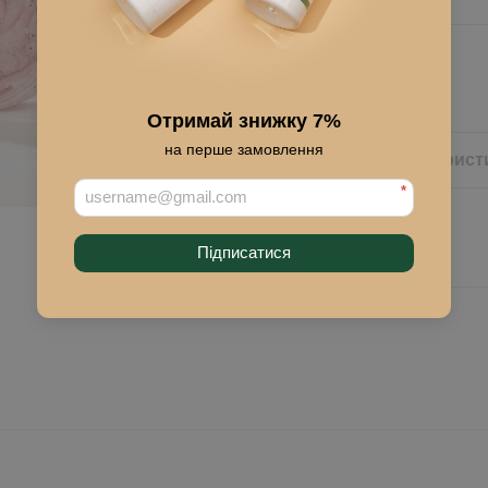
Купить
Отримай знижку 7%
на перше замовлення
Описание
Характерист
*
Підписатися