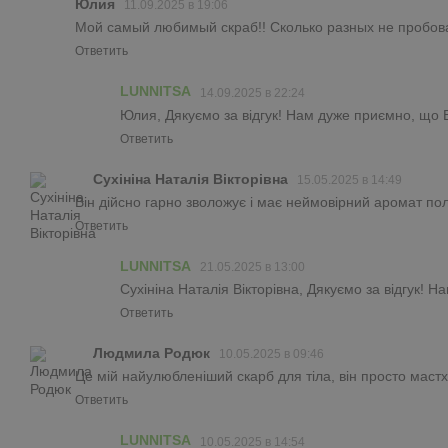
Юлия
11.09.2025 в 19:06
Мой самый любимый скраб!! Сколько разных не пробова
Ответить
LUNNITSA
14.09.2025 в 22:24
Юлия, Дякуємо за відгук! Нам дуже приємно, що В
Ответить
Сухініна Наталія Вікторівна
15.05.2025 в 14:49
Він дійсно гарно зволожує і має неймовірний аромат пол
Ответить
LUNNITSA
21.05.2025 в 13:00
Сухініна Наталія Вікторівна, Дякуємо за відгук! 
Ответить
Людмила Родюк
10.05.2025 в 09:46
Це мій найулюбленіший скарб для тіла, він просто мастх
Ответить
LUNNITSA
10.05.2025 в 14:54