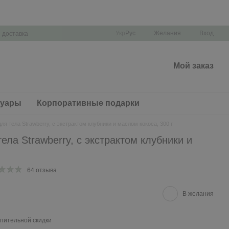
Укр
Рус
Желания
Вход
 доставка
Мой заказ
суары
Корпоративные подарки
ля тела Strawberry, с экстрактом клубники и маслом кокоса, 300 г
ела Strawberry, с экстрактом клубники и
64 отзыва
В желания
пительной скидки