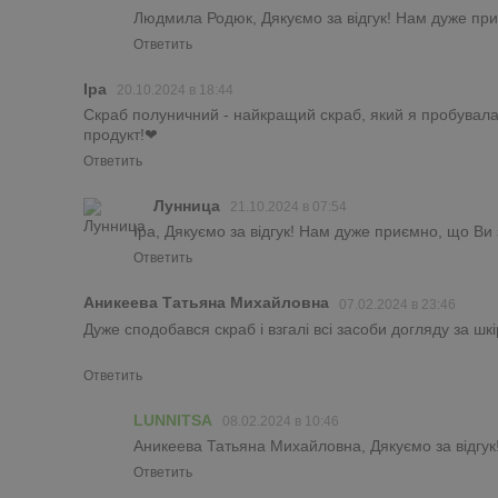
Людмила Родюк, Дякуємо за відгук! Нам дуже при
Ответить
Іра
20.10.2024 в 18:44
Скраб полуничний - найкращий скраб, який я пробувала в
продукт!❤
Ответить
Лунница
21.10.2024 в 07:54
Іра, Дякуємо за відгук! Нам дуже приємно, що Ви 
Ответить
Аникеева Татьяна Михайловна
07.02.2024 в 23:46
Дуже сподобався скраб і взгалі всі засоби догляду за ш
Ответить
LUNNITSA
08.02.2024 в 10:46
Аникеева Татьяна Михайловна, Дякуємо за відгук
Ответить