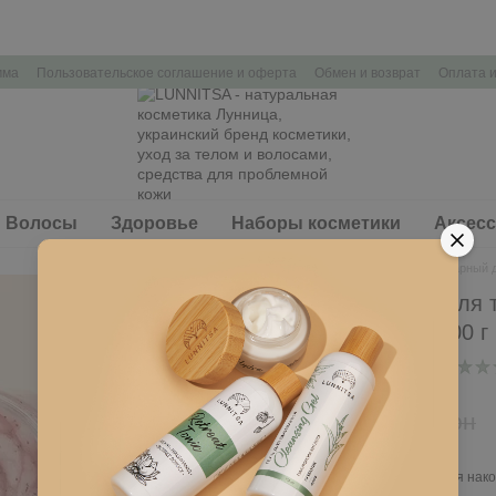
мма
Пользовательское соглашение и оферта
Обмен и возврат
Оплата и
Волосы
Здоровье
Наборы косметики
Аксес
Главная
Тело
Скраб сахарный д
Скраб сахарный для т
маслом кокоса, 300 г
В наличии
Артикул: L287
308 грн
440 грн
Войти
для отображения нако
%