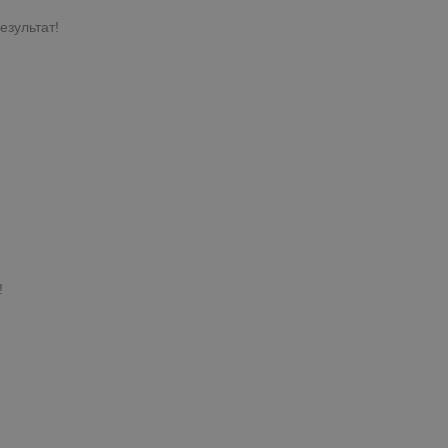
езультат!
!