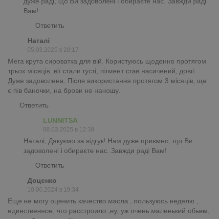
дуже раді, що Ви задоволені і обираєте нас. Завжди раді
Вам!
Ответить
Наталі
05.03.2025 в 20:17
Мега крута сироватка для вій. Користуюсь щоденно протягом
трьох місяців, вії стали густі, пігмент став насичений, довгі.
Дуже задоволена. Після використання протягом 3 місяців, ще
є пів баночки, на брови не наношу.
Ответить
LUNNITSA
08.03.2025 в 12:38
Наталі, Дякуємо за відгук! Нам дуже приємно, що Ви
задоволені і обираєте нас. Завжди раді Вам!
Ответить
Доценко
10.06.2024 в 19:34
Еще не могу оценить качество масла , пользуюсь неделю ,
единственное, что расстроило ,ну, уж очень маленький обьем,