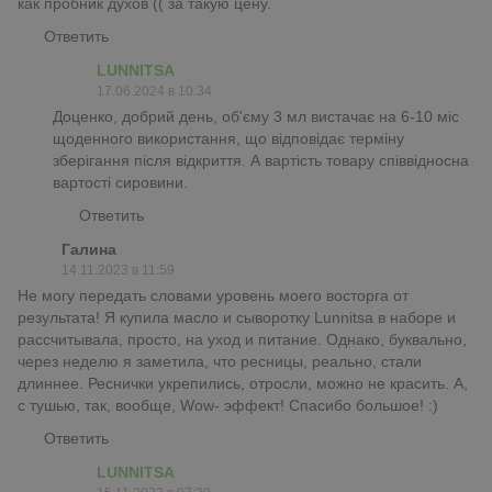
как пробник духов (( за такую цену.
Ответить
LUNNITSA
17.06.2024 в 10:34
Доценко, добрий день, об'єму 3 мл вистачає на 6-10 міс
щоденного використання, що відповідає терміну
зберігання після відкриття. А вартість товару співвідносна
вартості сировини.
Ответить
Галина
14.11.2023 в 11:59
Не могу передать словами уровень моего восторга от
результата! Я купила масло и сыворотку Lunnitsa в наборе и
рассчитывала, просто, на уход и питание. Однако, буквально,
через неделю я заметила, что ресницы, реально, стали
длиннее. Реснички укрепились, отросли, можно не красить. А,
с тушью, так, вообще, Wow- эффект! Спасибо большое! :)
Ответить
LUNNITSA