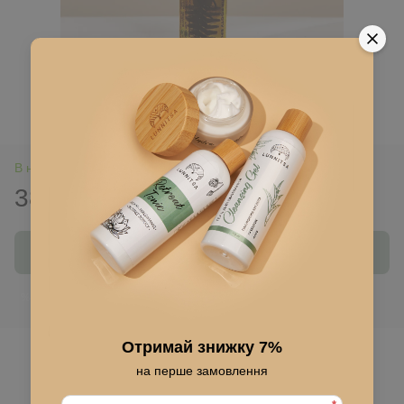
В наличии
380 грн
Купить
Войти
для отображения накопительной скидки
%
Отримай знижку 7%
В избранное
на перше замовлення