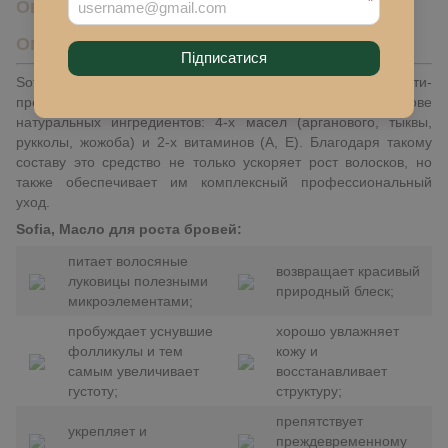
*
Описание
Описание
Підписатися
Sofia, Масло для роста бровей (3 мл) – эффективный бьюти-
продукт, который мы изготавливаем полностью на основе
натуральных ингредиентов: 4-х масел (арганового, тыквы,
рукколы, жожоба) и 2-х витаминов (A, E). Благодаря такому
составу это средство не только ускоряет рост волосков, но
также обеспечивает им комплексный профессиональный
уход.
Sofia, Масло для роста бровей:
питает волосяные
возвращает красивый
луковицы полезными
природный блеск;
микроэлементами;
пробуждает уснувшие
хорошо увлажняет
фолликулы и тем
кожу и
самым увеличивает
восстанавливает
густоту;
структуру;
препятствует
укрепляет и
преждевременному