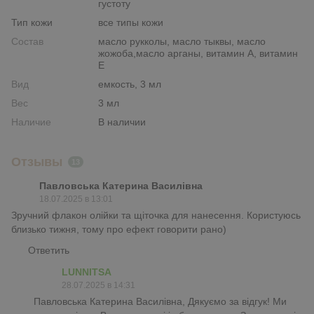
густоту
Тип кожи
все типы кожи
Состав
масло рукколы, масло тыквы, масло
жожоба,масло арганы, витамин А, витамин
Е
Вид
емкость, 3 мл
Вес
3 мл
Наличие
В наличии
Отзывы
13
Павловська Катерина Василівна
18.07.2025 в 13:01
Зручний флакон олійки та щіточка для нанесення. Користуюсь
близько тижня, тому про ефект говорити рано)
Ответить
LUNNITSA
28.07.2025 в 14:31
Павловська Катерина Василівна, Дякуємо за відгук! Ми