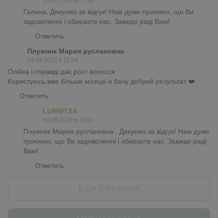
15.11.2023 в 07:39
Галина, Дякуємо за відгук! Нам дуже приємно, що Ви
задоволенні і обираєте нас. Завжди раді Вам!
Ответить
Плужник Мария руслановна
09.09.2023 в 11:54
Олійка і справді дає рост волосся
Користуюсь вже більше місяця и бачу добрий результат ❤️
Ответить
LUNNITSA
09.09.2023 в 12:01
Плужник Мария руслановна , Дякуємо за відгук! Нам дуже
приємно, що Ви задоволенні і обираєте нас. Завжди раді
Вам!
Ответить
Еще 5 отзывов