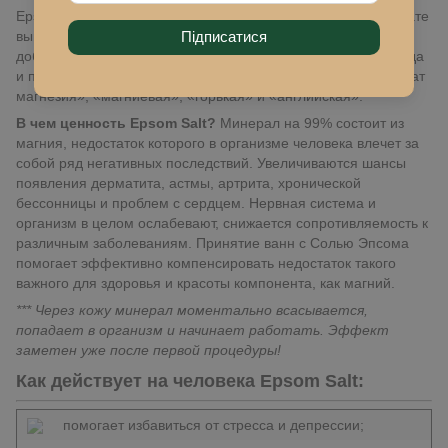
Epsom Salt (Соль Эпсома) – продукт, полученный в результате
выпаривания минеральной воды. Впервые минерал был
Підписатися
добыт в XVII веке из природного источника в Эпсоме. Отсюда
и пошло его название. Еще Соль Эпсома называют «сульфат
магнезия», «магниевая», «горькая» и «английская».
В чем ценность Epsom Salt?
Минерал на 99% состоит из
магния, недостаток которого в организме человека влечет за
собой ряд негативных последствий. Увеличиваются шансы
появления дерматита, астмы, артрита, хронической
бессонницы и проблем с сердцем. Нервная система и
организм в целом ослабевают, снижается сопротивляемость к
различным заболеваниям. Принятие ванн с Солью Эпсома
помогает эффективно компенсировать недостаток такого
важного для здоровья и красоты компонента, как магний.
*** Через кожу минерал моментально всасывается,
попадает в организм и начинает работать. Эффект
заметен уже после первой процедуры!
Как действует на человека Epsom Salt:
помогает избавиться от стресса и депрессии;