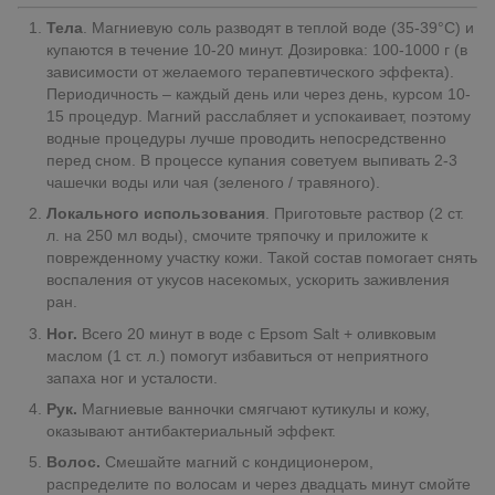
Тела
. Магниевую соль разводят в теплой воде (35-39°C) и
купаются в течение 10-20 минут. Дозировка: 100-1000 г (в
зависимости от желаемого терапевтического эффекта).
Периодичность – каждый день или через день, курсом 10-
15 процедур. Магний расслабляет и успокаивает, поэтому
водные процедуры лучше проводить непосредственно
перед сном. В процессе купания советуем выпивать 2-3
чашечки воды или чая (зеленого / травяного).
Локального использования
. Приготовьте раствор (2 ст.
л. на 250 мл воды), смочите тряпочку и приложите к
поврежденному участку кожи. Такой состав помогает снять
воспаления от укусов насекомых, ускорить заживления
ран.
Ног.
Всего 20 минут в воде с Epsom Salt + оливковым
маслом (1 ст. л.) помогут избавиться от неприятного
запаха ног и усталости.
Рук.
Магниевые ванночки смягчают кутикулы и кожу,
оказывают антибактериальный эффект.
Волос.
Смешайте магний с кондиционером,
распределите по волосам и через двадцать минут смойте