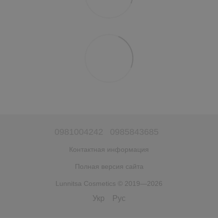
0981004242
0985843685
Контактная информация
Полная версия сайта
Lunnitsa Cosmetics © 2019—2026
Укр
Рус