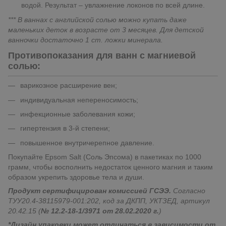
водой. Результат – увлажнение локонов по всей длине.
*** В ваннах с английской солью можно купать даже
маленьких деток в возрасте от 3 месяцев. Для детской
ванночки достаточно 1 ст. ложки минерала.
Противопоказания для ванн с магниевой
солью:
варикозное расширение вен;
индивидуальная непереносимость;
инфекционные заболевания кожи;
гипертензия в 3-й степени;
повышенное внутричерепное давление.
Покупайте Epsom Salt (Соль Эпсома) в пакетиках по 1000
грамм, чтобы восполнить недостаток ценного магния и таким
образом укрепить здоровье тела и души.
Продукт сертифицирован комиссией ГСЭЭ.
Согласно
ТУУ20.4-38115979-001:202, код за ДКПП, УКТЗЕД, артикул
20.42.15 (
№ 12.2-18-1/3971 от 28.02.2020 г.
)
*Дизайн упаковки может отличаться в зависимости от