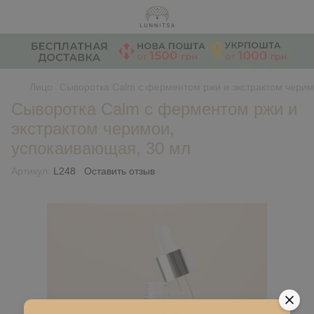
Лицо
Сыворотка Calm с ферментом ржи и экстрактом черим
Сыворотка Calm с ферментом ржи и
экстрактом черимои,
успокаивающая, 30 мл
Артикул:
L248
Оставить отзыв