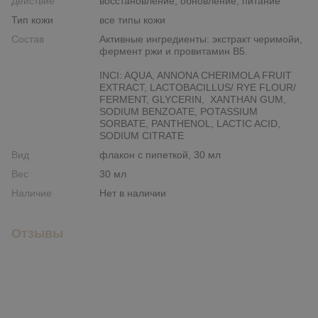
Действие
восстановление, обновление, питание
Тип кожи
все типы кожи
Состав
Активные ингредиенты: экстракт черимойи,
фермент ржи и провитамин В5.
INCI: AQUA, ANNONA CHERIMOLA FRUIT
EXTRACT, LACTOBACILLUS/ RYE FLOUR/
FERMENT, GLYCERIN, XANTHAN GUM,
SODIUM BENZOATE, POTASSIUM
SORBATE, PANTHENOL, LACTIC ACID,
SODIUM CITRATE
Вид
флакон с пипеткой, 30 мл
Вес
30 мл
Наличие
Нет в наличии
Отзывы