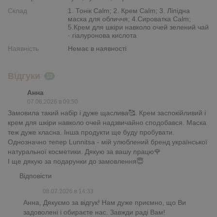
Склад
1. Тонік Calm; 2. Крем Calm; 3. Ліпідна
маска для обличчя; 4.Сироватка Calm;
5.Крем для шкіри навколо очей зелений чай
· гіалуронова кислота
Наявність
Немає в наявності
Відгуки
10
Анна
07.06.2026 в 09:50
Замовила такий набір і дуже щаслива🥰. Крем заспокійливий і
крем для шкіри навколо очей надзвичайно сподобався. Маска
теж дуже класна. Інша продукти ще буду пробувати.
Однозначно тепер Lunnitsa - мій улюблений бренд української
натуральної косметики. Дякую за вашу працю🌹
І ще дякую за подарунки до замовлення😇
Відповісти
08.07.2026 в 14:33
Анна, Дякуємо за відгук! Нам дуже приємно, що Ви
задоволені і обираєте нас. Завжди раді Вам!