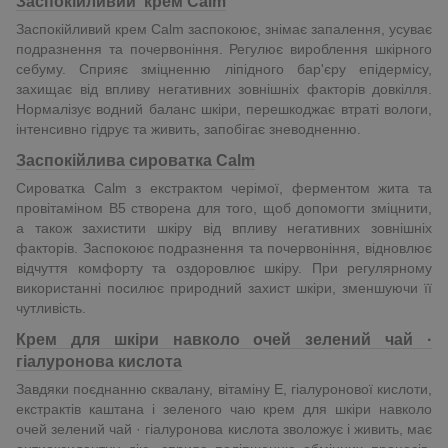
Заспокійливий
крем
Calm
Заспокійливий крем Calm заспокоює, знімає запалення, усуває
подразнення та почервоніння. Регулює вироблення шкірного
себуму. Сприяє зміцненню ліпідного бар'єру епідермісу,
захищає від впливу негативних зовнішніх факторів довкілля.
Нормалізує водний баланс шкіри, перешкоджає втраті вологи,
інтенсивно гідрує та живить, запобігає зневодненню.
Заспокійлива сироватка
Calm
Сироватка Calm з екстрактом черімої, ферментом жита та
провітаміном В5 створена для того, щоб допомогти зміцнити,
а також захистити шкіру від впливу негативних зовнішніх
факторів. Заспокоює подразнення та почервоніння, відновлює
відчуття комфорту та оздоровлює шкіру. При регулярному
використанні посилює природний захист шкіри, зменшуючи її
чутливість.
Крем для шкіри навколо очей зелений чай ·
гіалуронова кислота
Завдяки поєднанню сквалану, вітаміну Е, гіалуронової кислоти,
екстрактів каштана і зеленого чаю крем для шкіри навколо
очей зелений чай · гіалуронова кислота зволожує і живить, має