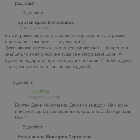
раді Вам!
Відповісти
Британ Діана Миколаївна
05.04.2024 в 19:37
Багато років слідкувала за вашою сторінкою в інстаграммі ,
наважилась замовити … і я у захваті 😍
Дуже швидка доставка , гарна все запаковано … і нарешті я
знайшла той набір який не суше і не стягує мені шкіри 🫶
Ідеально підібрали , ще в подарунок поклали 🤍 Велике дякую
, вже рекомендувала вас іншим людям 🙏
Відповісти
LUNNITSA
05.04.2024 в 22:05
Британ Діана Миколаївна, Дякуємо за відгук! Нам дуже
приємно, що Ви задоволені і обираєте нас. Завжди раді
Вам !
Відповісти
Емельянова Виктория Сергеевна