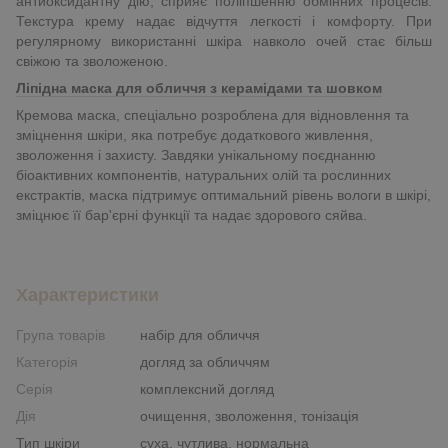
антиоксидантну дію, сприяє поліпшенню обмінних процесів.
Текстура крему надає відчуття легкості і комфорту. При
регулярному використанні шкіра навколо очей стає більш
свіжою та зволоженою.
Ліпідна маска для обличчя з керамідами та шовком
Кремова маска, спеціально розроблена для відновлення та
зміцнення шкіри, яка потребує додаткового живлення,
зволоження і захисту. Завдяки унікальному поєднанню
біоактивних компонентів, натуральних олій та рослинних
екстрактів, маска підтримує оптимальний рівень вологи в шкірі,
зміцнює її бар'єрні функції та надає здорового сяйва.
Характеристики
Група товарів
набір для обличчя
Категорія
догляд за обличчям
Серія
комплексний догляд
Дія
очищення, зволоження, тонізація
Тип шкіри
суха, чутлива, нормальна