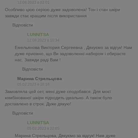
12.08.2023 в 02:01
Особливо цією серією дуже задоволена! Тон і стан шкіри
завжди стає кращим після використання
Відповісти
LUNNITSA
12.08.2023 в 10:34
Емельянова Виктория Сергеевна , Дякуємо за відгук! Нам
дуже приємно, що Ви задоволенні набором і обираєте
нас. Завжди раді Вам !
Відповісти
Марина Стрельцова
05.02.2023 в 16:16
Замовляла цей сет, мені дуже сподобався. Для моєї
комбінованої шкіри підходить ідеально. А також було
доставлено в строк. Дуже дякую!
Відповісти
LUNNITSA
05.02.2023 в 22:05
Марина Стрельцова, Дякуємо за відгук! Нам дуже