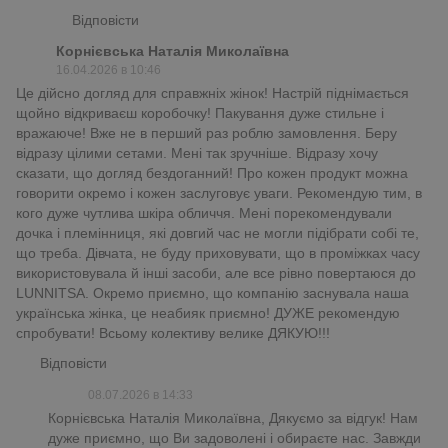
Відповісти
Корнієвська Наталія Миколаївна
16.04.2026 в 10:46
Це дійсно догляд для справжніх жінок! Настрій піднімається
щойно відкриваєш коробочку! Пакування дуже стильне і
вражаюче! Вже не в перший раз роблю замовлення. Беру
відразу цілими сетами. Мені так зручніше. Відразу хочу
сказати, що догляд бездоганний! Про кожен продукт можна
говорити окремо і кожен заслуговує уваги. Рекомендую тим, в
кого дуже чутлива шкіра обличчя. Мені порекомендували
дочка і племінниця, які довгий час не могли підібрати собі те,
що треба. Дівчата, не буду приховувати, що в проміжках часу
використовувала й інші засоби, але все рівно повертаюся до
LUNNITSA. Окремо приємно, що компанію заснувала наша
українська жінка, це неабияк приємно! ДУЖЕ рекомендую
спробувати! Всьому колективу велике ДЯКУЮ!!!
Відповісти
08.07.2026 в 14:33
Корнієвська Наталія Миколаївна, Дякуємо за відгук! Нам
дуже приємно, що Ви задоволені і обираєте нас. Завжди