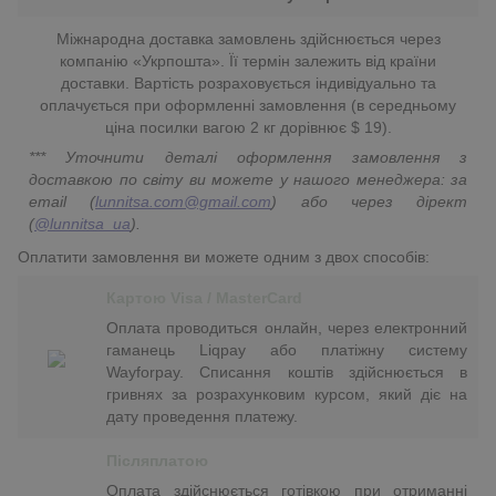
Міжнародна доставка замовлень здійснюється через
компанію «Укрпошта». Її термін залежить від країни
доставки. Вартість розраховується індивідуально та
оплачується при оформленні замовлення (в середньому
ціна посилки вагою 2 кг дорівнює $ 19).
*** Уточнити деталі оформлення замовлення з
доставкою по світу ви можете у нашого менеджера: за
email (
lunnitsa.com@gmail.com
) або через дірект
(
@lunnitsa_ua
).
Оплатити замовлення ви можете одним з двох способів:
Картою Visa / MasterCard
Оплата проводиться онлайн, через електронний
гаманець Liqpay або платіжну систему
Wayforpay. Списання коштів здійснюється в
гривнях за розрахунковим курсом, який діє на
дату проведення платежу.
Післяплатою
Оплата здійснюється готівкою при отриманні