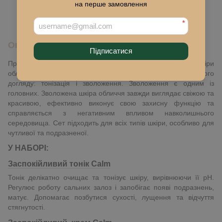
на перше замовлення
До обраного
*
Опис
Підписатися
Правильний догляд – це запорука здорової та красивої шкіри
обличчя.
Сет «Calm»
включає всі етапи базового щоденного
догляду: тонізація і зволоження. Зволоження є одним із
головних. Зволожена шкіра обличчя завжди виглядає свіжою та
красивою, ефективно виконує свою захисну функцію та
справляється з негативним впливом навколишнього
середовища. Сет підходить для всіх типів шкіри, особливо для
чутливої та подразненої.
У НАБОРІ:
Заспокійливий тонік
Calm
Тонік делікатно очищає та тонізує шкіру, вирівнюючи її pH.
Регулює роботу сальних залоз і запобігає появі подразнень,
матує. Допомагає позбутися сухості, лущення та відчуття
стягнутості.