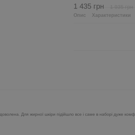
1 435 грн
1 935 грн
Опис
Характеристики
оволена. Для жирної шкіри підійшло все і саме в наборі дуже ком