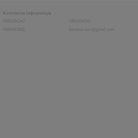
Контактна інформація
0981004242
0981004242
0985843685
lunnitsa.com@gmail.com