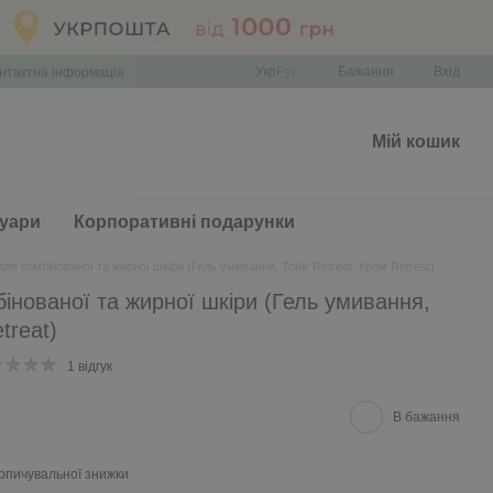
Укр
Рус
Бажання
Вхід
нтактна інформація
Мій кошик
уари
Корпоративні подарунки
 для комбінованої та жирної шкіри (Гель умивання, Тонік Retreat, Крем Retreat)
бінованої та жирної шкіри (Гель умивання,
treat)
1 відгук
В бажання
опичувальної знижки