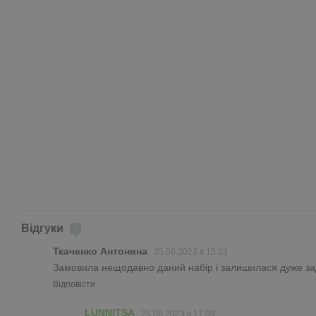
Відгуки
1
Ткаченко Антонина
25.06.2023 в 15:23
Замовила нещодавно даний набір і залишилася дуже зад
Відповісти
LUNNITSA
25.06.2023 в 17:09