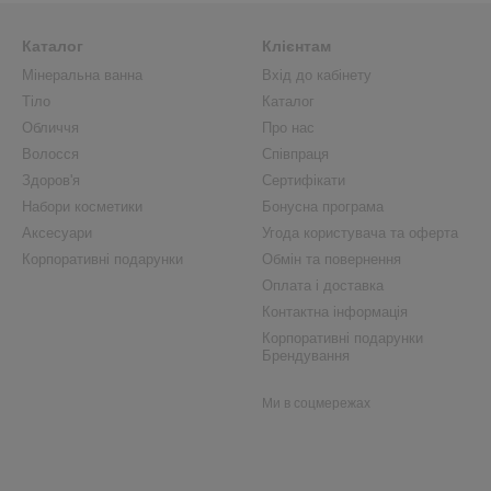
Каталог
Клієнтам
Мінеральна ванна
Вхід до кабінету
Тіло
Каталог
Обличчя
Про нас
Волосся
Співпраця
Здоров'я
Сертифікати
Набори косметики
Бонусна програма
Аксесуари
Угода користувача та оферта
Корпоративні подарунки
Обмін та повернення
Оплата і доставка
Контактна інформація
Корпоративні подарунки
Брендування
Ми в соцмережах