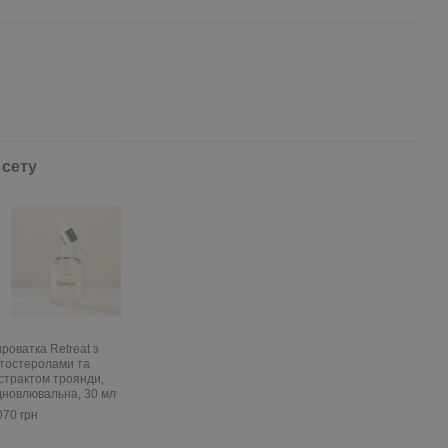
 сету
роватка Retreat з
тостеролами та
страктом троянди,
дновлювальна, 30 мл
070 грн