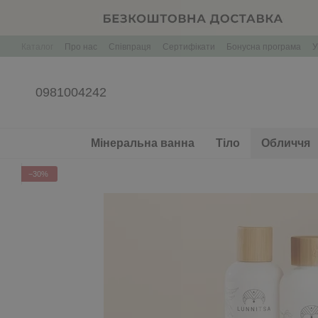
Перейти до основного контенту
Каталог
Про нас
Співпраця
Сертифікати
Бонусна програма
У
Корпоративні подарунки Брендування
0981004242
Мінеральна ванна
Тіло
Обличчя
−30%