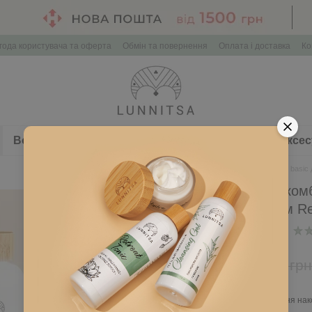
года користувача та оферта
Обмін та повернення
Оплата і доставка
Ко
Волосся
Здоров'я
Набори косметики
Аксес
Головна
Обличчя
Retreat basic
Retreat basic для ком
Тонік Retreat, Крем Re
В наявності
Артикул: L195
998 грн
1 425 грн
Ввійти
для відображення нак
%