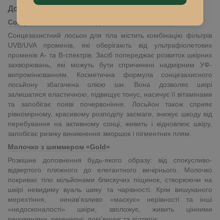
До сету входить:
Сонцезахисний лосьйон для тіла SPF 30, 100мл
Сонцезахистний лосьон для тіла містить комбінацію фільтрів
UVB/UVA променів, які оберігають від ультрафіолетових
променів А- та В-спектрів. Засіб попереджає розвиток шкірних
захворювань, які можуть бути спричинені надмірним УФ-
випромінюванням. Косметична формула сонцезахисного
лосьйону збагачена олією ши. Вона дозволяє шкірі
залишатися еластичною, підвищує тонус, насичує її вітамінами
та запобігає появі почервоніння. Лосьйон також сприяє
рівномірному, красивому розподілу засмаги, знижує шкоду від
перебування на активному сонці, живить і відновлює шкіру,
запобігає ризику виникнення зморшок і пігментних плям.
Молочко з шиммером «Gold»
Розкішне доповнення будь-якого образу: від спокусливо-
відвертого пляжного до елегантного вечірнього. Молочко
покриває тіло мільйонами блискучих піщинок, створюючи на
шкірі невидиму вуаль шику та чарівності. Крім вишуканого
мерехтіння, ненав'язливо «маскує» нерівності та інші
«недосконалості» шкіри, зволожує, живить цінними
речовинами, регенерує, пом'якшує та підтягує.