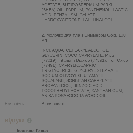
ACETATE, BUTIROSPERMUM PARKII
(SHEA) OIL, PARFUM, PANTHENOL, LACTIC
ACID, BENZYL SALICYLATE,
HYDROXYCITRONELLAL, LINALOOL
2. Молочко для тіла з шиммером Gold, 100
мл
INCI: AQUA, CETEARYL ALCOHOL,
GLYCERIN, COCO-CAPRYLATE, Mica
(77019), Titanium Dioxide (77891), Iron Oxide
(77491), CAPRYLIC/CAPRIC
TRIGLYCERIDE, GLYCERYL STEARATE,
SODIUM OLIVOYL GLUTAMATE,
SQUALANE, SORBITAN CAPRYLATE,
PROPANEDIOL, BENZOIC ACID,
TOCOPHERYL ACETATE, XANTHAN GUM,
ANIBA ROSAEODORA WOOD OIL
Наявність
В наявності
Відгуки
2
Іванюша Ганна