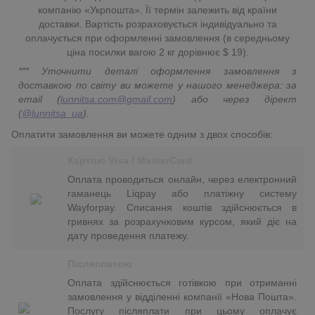
компанію «Укрпошта». Її термін залежить від країни
доставки. Вартість розраховується індивідуально та
оплачується при оформленні замовлення (в середньому
ціна посилки вагою 2 кг дорівнює $ 19).
*** Уточнити деталі оформлення замовлення з
доставкою по світу ви можете у нашого менеджера: за
email (
lunnitsa.com@gmail.com
) або через дірект
(
@lunnitsa_ua
).
Оплатити замовлення ви можете одним з двох способів:
Картою Visa / MasterCard
Оплата проводиться онлайн, через електронний
гаманець Liqpay або платіжну систему
Wayforpay. Списання коштів здійснюється в
гривнях за розрахунковим курсом, який діє на
дату проведення платежу.
Післяплатою
Оплата здійснюється готівкою при отриманні
замовлення у відділенні компанії «Нова Пошта».
Послугу післяплати при цьому оплачує