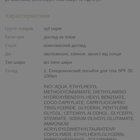
Характеристики
Група товарів
spf серія
Категорія
догляд за тілом
Серія
комплексний догляд
Дія
зволоження, сяяння, захист від сонця
Тип шкіри
всі типи шкіри
Склад
1. Сонцезахисний лосьйон для тіла SPF 30,
100мл
INCI: AQUA, ETHYLHEXYL
METHOXYCINNAMATE, DIETHYLAMINO
HYDROXYBENZOYL HEXYL BENZOATE,
COCO-CAPRYLATE, CAPRYLIC/CAPRIC
TRIGLYCERIDE, GLYCERIN, PENTYLENE
GLYCOL, CETEARYL ALCOHOL, GLYCERYL
STEARATE, SODIUM OLIVOYL GLUTAMATE,
AMMONIUM
ACRYLOYLDIMETHYLTAURATE/VP
COPOLYMER, ETHYLHEXYLGLYCERIN,
PHENOXYETHANOL, TOCOPHERYL