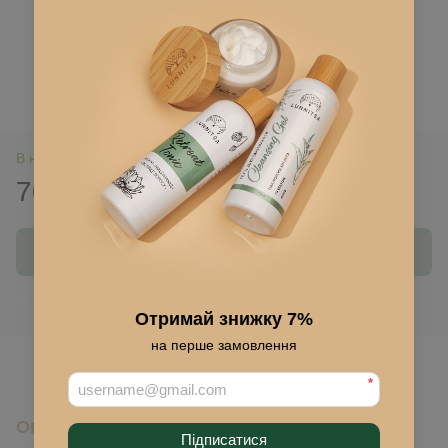
В наявності
708 грн
1 180 грн
Купити
Ввійти
для відображення накопичувальної знижки
%
Отримай знижку 7%
на перше замовлення
До обраного
*
Опис
Підписатися