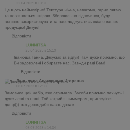
22.04.2025 в 18:01
Це щось неймовірне! Текстура ніжна, невагома, гарно лягаю
та поглинається шкірою. Збираюсь на відпочинок, буду
активно використовувати та насолоджуватись якістю ваших
продукцію! Дякую!
Відповісти
LUNNITSA
25.04.2025 в 15:13
Іванюша Ганна, Дякуємо за відгук! Нам дуже приємно, що
Ви задоволені і обираєте нас. Завжди раді Вам!
Відповісти
Давыдова Александра Игоревна
08.07.2023 в 12:08
Замовила цей набір, вже отримала. Засоби приємно пахнуть і
дуже легкі та ніжні. Той котрий з шиммером, пригледівся
донці))) тож довподоби навіть діткам.
Відповісти
LUNNITSA
08.07.2023 в 14:34