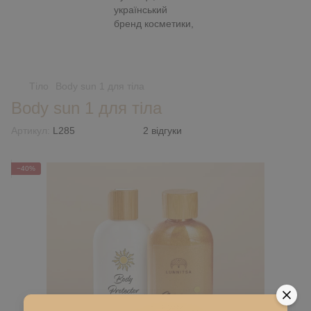
Тіло
Body sun 1 для тіла
Body sun 1 для тіла
Артикул:
L285
2 відгуки
−40%