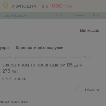
Укр
Рус
Бажання
Вхід
нтактна інформація
Мій кошик
уари
Корпоративні подарунки
ндовий із кератином та провітаміном В5 для нормального волосся, 275 мл
із кератином та провітаміном В5 для
, 275 мл
8 відгуків
В бажання
опичувальної знижки