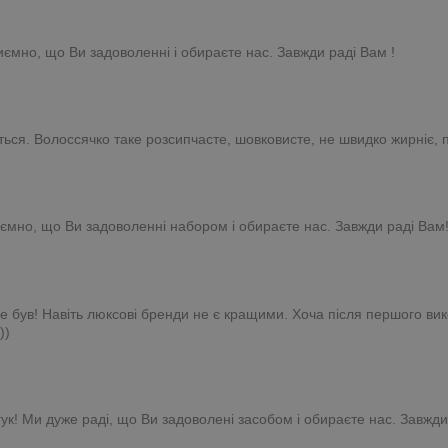
иємно, що Ви задоволенні і обираєте нас. Завжди раді Вам !
ься. Волоссячко таке розсипчасте, шовковисте, не швидко жирніє
ємно, що Ви задоволенні набором і обираєте нас. Завжди раді Вам
е був! Навіть люксові бренди не є кращими. Хоча після першого ви
))
гук! Ми дуже раді, що Ви задоволені засобом і обираєте нас. Завжди