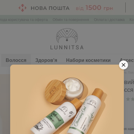
года користувача та оферта
Обмін та повернення
Оплата і доставка
Ко
Волосся
Здоров'я
Набори косметики
Аксес
Головна
Волосся
Шампунь Лава
Шампунь Лавандовий 
нормального волосся
В наявності
Артикул: L143
340 грн
Ввійти
для відображення нак
%