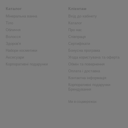
Каталог
Клієнтам
Мінеральна ванна
Вхід до кабінету
Тіло
Каталог
Обличчя
Про нас
Волосся
Співпраця
Здоров'я
Сертифікати
Набори косметики
Бонусна програма
Аксесуари
Угода користувача та оферта
Корпоративні подарунки
Обмін та повернення
Оплата і доставка
Контактна інформація
Корпоративні подарунки
Брендування
Ми в соцмережах