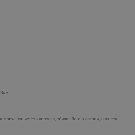
 Вам!
тамовує пушистість волосся, збиває його в локони, волосся