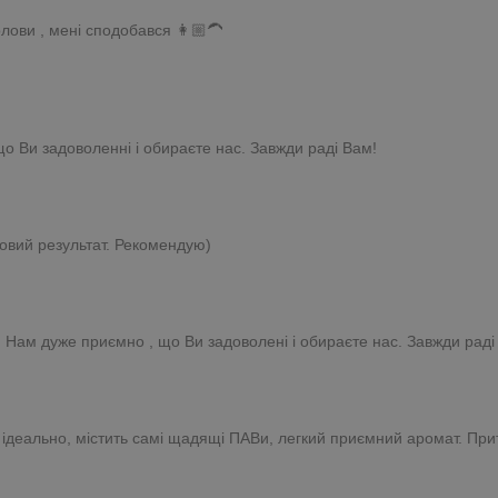
ови , мені сподобався 👩🏼‍🦱
що Ви задоволенні і обираєте нас. Завжди раді Вам!
овий результат. Рекомендую)
! Нам дуже приємно , що Ви задоволені і обираєте нас. Завжди раді
ся ідеально, містить самі щадящі ПАВи, легкий приємний аромат. При