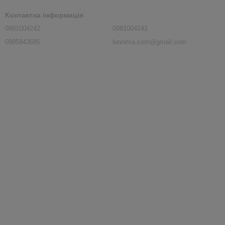
Контактна інформація
0981004242
0981004242
0985843685
lunnitsa.com@gmail.com