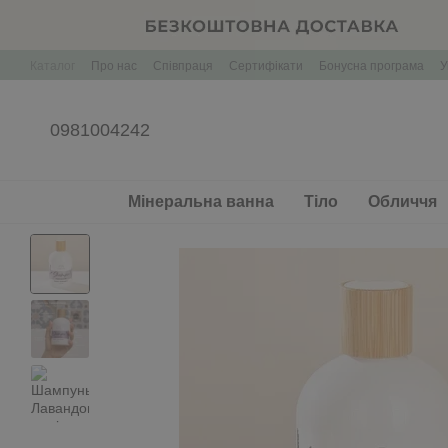
Перейти до основного контенту
Каталог
Про нас
Співпраця
Сертифікати
Бонусна програма
У
Корпоративні подарунки Брендування
0981004242
Мінеральна ванна
Тіло
Обличчя