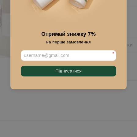
Купити
Отримай знижку 7%
на перше замовлення
Опис
Характеристики
*
Підписатися