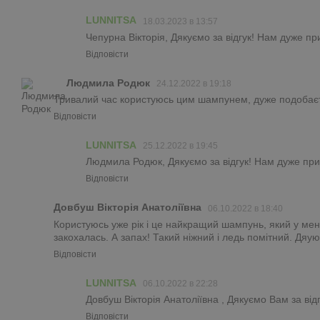
LUNNITSA
18.03.2023 в 13:57
Чепурна Вікторія, Дякуємо за відгук! Нам дуже пр
Відповісти
Людмила Родюк
24.12.2022 в 19:18
Тривалий час користуюсь цим шампунем, дуже подобаєт
Відповісти
LUNNITSA
25.12.2022 в 19:45
Людмила Родюк, Дякуємо за відгук! Нам дуже при
Відповісти
Довбуш Вікторія Анатоліївна
06.10.2022 в 18:40
Користуюсь уже рік і це найкращий шампунь, який у мен
закохалась. А запах! Такий ніжний і ледь помітний. Дяую
Відповісти
LUNNITSA
06.10.2022 в 22:28
Довбуш Вікторія Анатоліївна , Дякуємо Вам за від
Відповісти