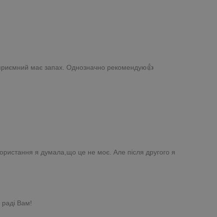
, приємний має запах. Однозначно рекомендую👍
!
користання я думала,що це не моє. Але після другого я
 раді Вам!