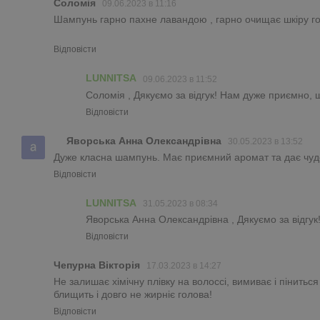
Соломія
09.06.2023 в 11:16
Шампунь гарно пахне лавандою , гарно очищає шкіру гол
Відповісти
LUNNITSA
09.06.2023 в 11:52
Соломія , Дякуємо за відгук! Нам дуже приємно, 
Відповісти
Яворська Анна Олександрівна
30.05.2023 в 13:52
Дуже класна шампунь. Має приємний аромат та дає чуд
Відповісти
LUNNITSA
31.05.2023 в 08:34
Яворська Анна Олександрівна , Дякуємо за відгук
Відповісти
Чепурна Вікторія
17.03.2023 в 14:27
Не залишає хімічну плівку на волоссі, вимиває і пінить
блищить і довго не жирніє голова!
Відповісти