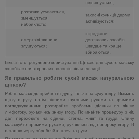
підвищується;
розтяжки усуваються,
захисні функції дерми
зменшується
активізуються;
набряклість;
інгредієнти
омертвілі тканини
доглядових засобів
злущуються;
швидше та краще
вбираються.
Більш того, регулярне користування Щіткою для сухого масажу
запобігає появі врослих волосків після епіляції.
Як правильно робити сухий масаж натуральною
щіткою?
Робіть масаж до прийняття душу, тільки на суху шкіру. Візьміть
щітку в руку, потім ніжними круговими рухами та прямими
погладжуваннями розтирайте проблемні ділянки по лініях
лімфотоку, рухаючись знизу вгору. Починайте процедуру з ніг,
далі переходьте на сідниці, стегна, живіт та груди. Спину
масажуйте прямими рухами, рухаючись від попереку вгору. В
останню чергу обробляйте плечі та руки.