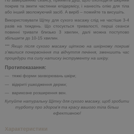
По завершенню сеансу, прийміть душ, щоб охолодити шкірний
покрив та змити частинки епідермісу, і нанесіть олію для тіла
або інший зволожуючий засіб. А виріб – помийте та висушіть.
Використовувати Щітку для сухого масажу слід не частіше 3-4
разів на тиждень. Що стосується тривалості, перші сеанси
повинні тривати близько 3 хвилин, далі можна поступово
збільшити до 10-15 хвилин.
*** Якщо після сухого масажу щіткою на шкірному покриві
з'явилися почервоніння та відчуття печіння, зменшить час
процедури та силу натиску інструменту на шкіру.
Протипоказання:
тяжкі форми захворювань шкіри;
відкриті ушкодження дерми;
варикозне розширення вен.
Купуйте натуральну Щітку для сухого масажу, щоб зробити
турботу про здоров'я та красу вашого тіла більш
ефективною!
Характеристики