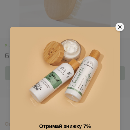
В наявності
610 грн
Купити
Ввійти
для відображення накопичувальної знижки
%
До обраного
Опис
Отримай знижку 7%