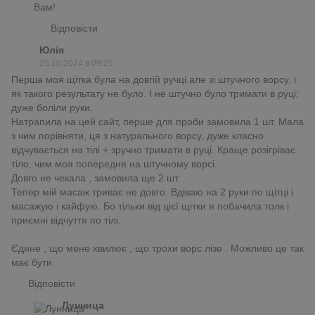
Вам!
Відповісти
Юлія
25.10.2024 в 09:25
Перша моя щітка була на довгій ручці але зі штучного ворсу, і
як такого результату не було. І не штучно було тримати в руці;
дуже боліли руки.
Натрапила на цей сайт, перше для проби замовила 1 шт. Мала
з чим порівняти, ця з натурального ворсу, дуже класно
відчувається на тілі + зручно тримати в руці. Краще розігріває
тіло, чим моя попередня на штучному ворсі.
Довго не чекала , замовила ще 2 шт.
Тепер мій масаж триває не довго. Вдіваю на 2 руки по щітці і
масажую і кайфую. Бо тільки від цієї щітки я побачила толк і
приємні відчуття по тілі.
Єдине , що мене хвилює , що трохи ворс лізе . Можливо це так
має бути.
Відповісти
Лунница