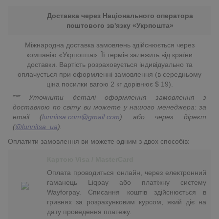
Доставка через Національного оператора
поштового зв'язку «Укрпошта»
Міжнародна доставка замовлень здійснюється через
компанію «Укрпошта». Її термін залежить від країни
доставки. Вартість розраховується індивідуально та
оплачується при оформленні замовлення (в середньому
ціна посилки вагою 2 кг дорівнює $ 19).
*** Уточнити деталі оформлення замовлення з
доставкою по світу ви можете у нашого менеджера: за
email (
lunnitsa.com@gmail.com
) або через дірект
(
@lunnitsa_ua
).
Оплатити замовлення ви можете одним з двох способів:
Картою Visa / MasterCard
Оплата проводиться онлайн, через електронний
гаманець Liqpay або платіжну систему
Wayforpay. Списання коштів здійснюється в
гривнях за розрахунковим курсом, який діє на
дату проведення платежу.