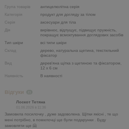
Група товарів
антицелюлітна серія
Категорія
продукт для догляду за тілом
Серія
аксесуари для тіла
Дія
вирівнює, відлущує, підвищує пружність,
покращує всмоктування доглядових засобів
Тип шкіри
всі типи шкіри
Склад
дерево, натуральна щетина, текстильний
фіксатор
Вид
дерев'яна щітка з щетиною та фіксатором,
12 х 6 см
Наявність
В наявності
Відгуки
21
Лоскот Тетяна
01.06.2026 в 11:36
Замовила посилочку , дуже задоволена. Щітки якісні , те що
мені потрібно, в помилочці ще були подарунки . Буду
замовляти ще 🤗