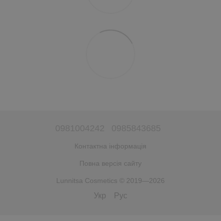
0981004242
0985843685
Контактна інформація
Повна версія сайту
Lunnitsa Cosmetics © 2019—2026
Укр
Рус