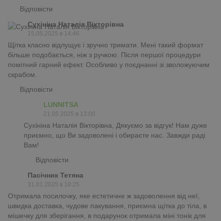
Відповісти
Сухініна Наталія Вікторівна
15.05.2025 в 14:46
Щітка класно відлущує і зручно тримати. Мені такий формат
більше подобається, ніж з ручкою. Після першої процедури
помітний гарний ефект. Особливо у поєднанні зі зволожуючим
скрабом.
Відповісти
LUNNITSA
21.05.2025 в 13:00
Сухініна Наталія Вікторівна, Дякуємо за відгук! Нам дуже
приємно, що Ви задоволені і обираєте нас. Завжди раді
Вам!
Відповісти
Пасічник Тетяна
31.01.2025 в 18:25
Отримала посилочку, яке естетичне ж задоволення від неї,
швидка доставка, чудове пакування, приємна щітка до тіла, в
мішечку для зберігання, в подарунок отримала міні тонік для