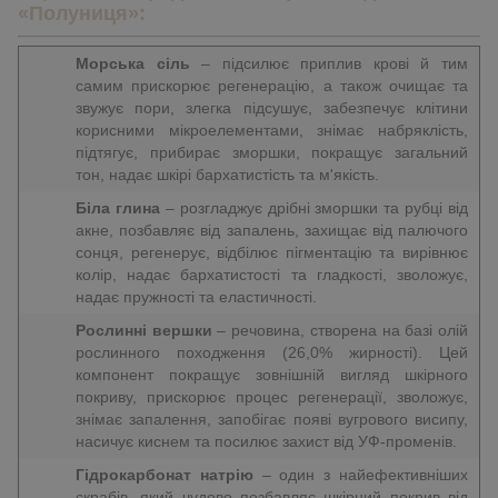
«Полуниця»:
Морська сіль
– підсилює приплив крові й тим
самим прискорює регенерацію, а також очищає та
звужує пори, злегка підсушує, забезпечує клітини
корисними мікроелементами, знімає набряклість,
підтягує, прибирає зморшки, покращує загальний
тон, надає шкірі бархатистість та м'якість.
Біла глина
– розгладжує дрібні зморшки та рубці від
акне, позбавляє від запалень, захищає від палючого
сонця, регенерує, відбілює пігментацію та вирівнює
колір, надає бархатистості та гладкості, зволожує,
надає пружності та еластичності.
Рослинні вершки
– речовина, створена на базі олій
рослинного походження (26,0% жирності). Цей
компонент покращує зовнішній вигляд шкірного
покриву, прискорює процес регенерації, зволожує,
знімає запалення, запобігає появі вугрового висипу,
насичує киснем та посилює захист від УФ-променів.
Гідрокарбонат натрію
– один з найефективніших
скрабів, який чудово позбавляє шкірний покрив від