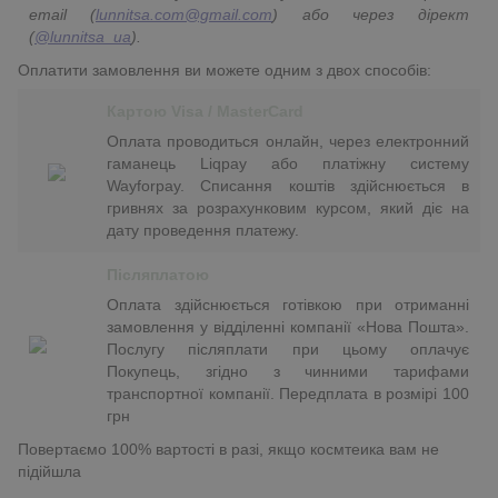
email (
lunnitsa.com@gmail.com
) або через дірект
(
@lunnitsa_ua
).
Оплатити замовлення ви можете одним з двох способів:
Картою Visa / MasterCard
Оплата проводиться онлайн, через електронний
гаманець Liqpay або платіжну систему
Wayforpay. Списання коштів здійснюється в
гривнях за розрахунковим курсом, який діє на
дату проведення платежу.
Післяплатою
Оплата здійснюється готівкою при отриманні
замовлення у відділенні компанії «Нова Пошта».
Послугу післяплати при цьому оплачує
Покупець, згідно з чинними тарифами
транспортної компанії. Передплата в розмірі 100
грн
Повертаємо 100% вартості в разі, якщо космтеика вам не
підійшла