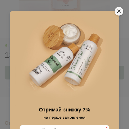
В наявності
130 грн
185 грн
Купити
Ввійти
для відображення накопичувальної знижки
%
До обраного
Отримай знижку 7%
на перше замовлення
Опис
*