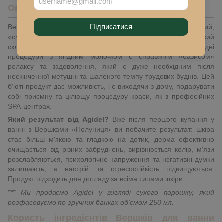
Опис
Підписатися
Вершки для ванни «Полуниця» (Agidel) – ароматний,
«смачний» та дуже корисний засіб для купання, який
складається виключно з натуральних інгредієнтів. Водні
процедури з ягідним молочком є справжнім «оазисом»
релаксу та задоволення, який є дуже необхідним після
нескінченної метушні та шаленого темпу трудових буднів. Цей
б'юті-продукт дає можливість, не виходячи з дому, подарувати
собі приємну та цілющу процедуру краси, як в професійних
SPA-центрах.
Який результат від Agidel?
Вже після першого купання у
ванні з Вершками «Полуниця» ви побачите результат: шкіра
стає більш м'якою та гладкою на дотик, дерма ефективно
очищається від різних забруднень, вирівнюється колір, м'язи
розслабляються, психологічне напруження та негативні думки
залишають, а настрій та стресостійкість підвищуються.
Продукт підходить для догляду за всіма типами шкіри.
*** Ми продаємо Agidel у вигляді сухого порошку, який
розфасовуємо по зручних банках об'ємом 250 мл.
Користь інгредієнтів Вершків для ванни