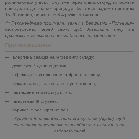
розчиняються у воді, тому вже через кілька секунд ви можете
приступати до водних процедур. Купатися радимо протягом
15-20 хвилин, не частіше 3-4 разів на тиждень.
*** Рекомендуємо приймати ванни з Вершками «Полуниця»
безпосередньо перед сном, щоб дозволити тілу та
організму максимально розслабитися та відпочити.
Протипоказання:
алергічна реакція на інгредієнти складу;
дуже суха / чутлива дерма;
інфекційні захворювання шкірного покриву;
відкриті рани, порізи та інші ушкодження;
підвищена температура тіла;
гіпертензія III ступеня;
варикозне розширення вен.
Купуйте Вершки для ванни «Полуниця» (Agidel), щоб
«перезавантажитися», розслабитися, відпочити та
оздоровитися!