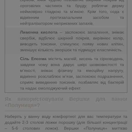
ороговілих частинок та бруду, роблячи дерму
неймовірно гладкою та м'якою. Крім того, сода є
відмінним протизапальним засобом та
нейтралізатором неприємних запахів.
Лимонна кислота
– заспокоює запалення, знімає
свербіж, відбілює шкірний покрив, вирівнює колір,
виводить токсини, стимулює появу нових клітин,
зменшує кількість зморшок та підвищує еластичність.
Сіль Епсома
містить магній, кисень та сірководень,
завдяки чому вона дарує шкірі шовковистості та
м'якості, знімає фізичну та емоційну напругу,
відмінно розслаблює м'язи, заспокоює подразнення,
сприяє виведенню токсинів, позбавляє від бактерій
та надає омолоджуючий ефект.
Як використовувати Вершки для ванни
«Полуниця»?
Наберіть у ванну воду комфортної для вас температури та
додайте 2-3 столові ложки порошку (для більшої концентрації
– 5-6 столових ложок). Вершки «Полуниця» миттєво