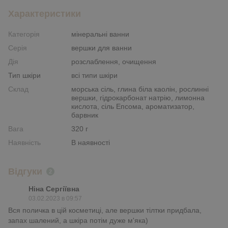
Характеристики
Категорія
мінеральні ванни
Серія
вершки для ванни
Дія
розслаблення, очищення
Тип шкіри
всі типи шкіри
Склад
морська сіль, глина біла каолін, рослинні
вершки, гідрокарбонат натрію, лимонна
кислота, сіль Епсома, ароматизатор,
барвник
Вага
320 г
Наявність
В наявності
Відгуки
2
Ніна Сергіївна
03.02.2023 в 09:57
Вся поличка в цій косметиці, але вершки тілтки придбала,
запах шалений, а шкіра потім дуже м'яка)