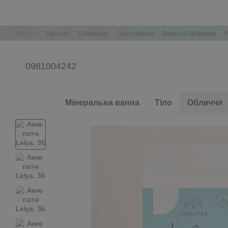
Перейти до основного контенту
Каталог
Про нас
Співпраця
Сертифікати
Бонусна програма
У
Корпоративні подарунки Брендування
0981004242
Мінеральна ванна
Тіло
Обличчя