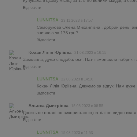
Купувала в цьому місяці за 175 по великій скидці, а сьо
Відповісти
LUNNITSA
23.11.2023 в 17:57
Саморукова Олена Михайлівна , добрий день, акне-
знижкою за 175 грн?
Відповісти
Кохан Лілія Юріївна
21.08.2023 в 16:15
Замовила, дуже сподобалося. Патчі зменшили набряк і 
Відповісти
LUNNITSA
22.08.2023 в 14:10
Кохан Лілія Юріївна, Дякуємо за відгук! Нам дуж
Відповісти
Альона Дмитрівна
15.08.2023 в 08:55
Досить не погані по використанню,на тілі не видно взага
Відповісти
LUNNITSA
15.08.2023 в 11:53