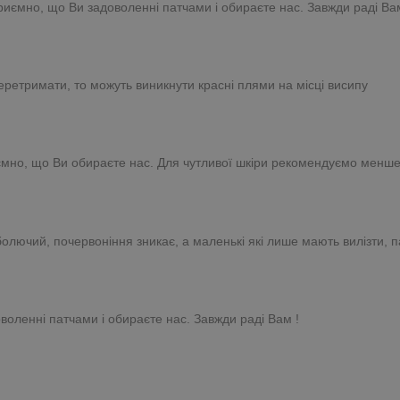
риємно, що Ви задоволенні патчами і обираєте нас. Завжди раді Ва
перетримати, то можуть виникнути красні плями на місці висипу
иємно, що Ви обираєте нас. Для чутливої шкіри рекомендуємо менше
олючий, почервоніння зникає, а маленькі які лише мають вилізти, па
воленні патчами і обираєте нас. Завжди раді Вам !