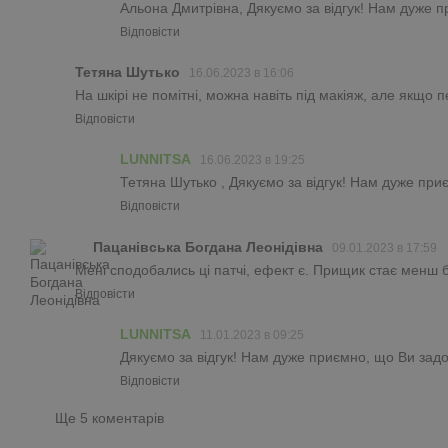
Альона Дмитрівна, Дякуємо за відгук! Нам дуже п
Відповісти
Тетяна Шутько
16.06.2023 в 16:06
На шкірі не помітні, можна навіть під макіяж, але якщо 
Відповісти
LUNNITSA
16.06.2023 в 19:25
Тетяна Шутько , Дякуємо за відгук! Нам дуже пр
Відповісти
Пацанівська Богдана Леонідівна
09.01.2023 в 17:59
Мені сподобались ці патчі, ефект є. Прищик стає менш б
Відповісти
LUNNITSA
11.01.2023 в 09:25
Дякуємо за відгук! Нам дуже приємно, що Ви задо
Відповісти
Ще 5 коментарів