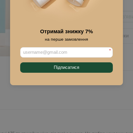
Повідомити, коли з'яв
Отримай знижку 7%
Опис
Характеристики
на перше замовлення
*
Підписатися