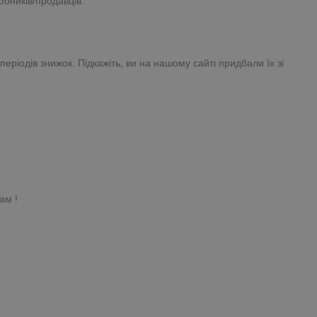
обників/продавців.
ріодів знижок. Підкажіть, ви на нашому сайті придбали їх зі
ам !