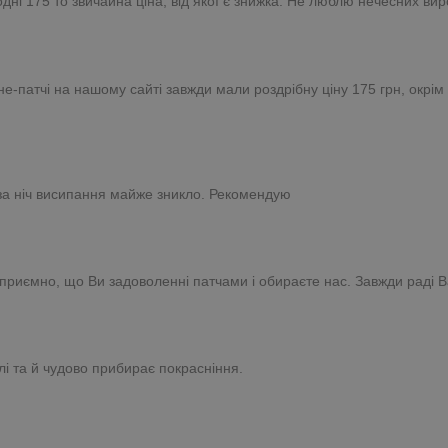
годні 175 то звичайна ціна, від якої є знижка. Не люблю нечесних вир
патчі на нашому сайті завжди мали роздрібну ціну 175 грн, окрім пе
за ніч висипання майже зникло. Рекомендую
е приємно, що Ви задоволенні патчами і обираєте нас. Завжди раді В
лі та й чудово прибирає покрасніння.