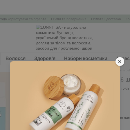
года користувача та оферта
Обмін та повернення
Оплата і доставка
Ко
Волосся
Здоров'я
Набори косметики
Аксес
Головна
Обличчя
Акне патчі Lel
Акне патчі Lelya, 36 ш
Немає в наявності
Артикул: L250
225 грн
Ввійти
для відображення нак
%