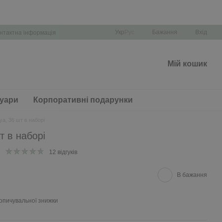
Укр
Рус
Бажання
Вхід
нтактна інформація
Мій кошик
уари
Корпоративні подарунки
ya, 36 шт в наборі
т в наборі
12 відгуків
В бажання
опичувальної знижки