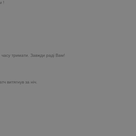
м !
 часу тримати. Завжди раді Вам!
тч витягнув за ніч.