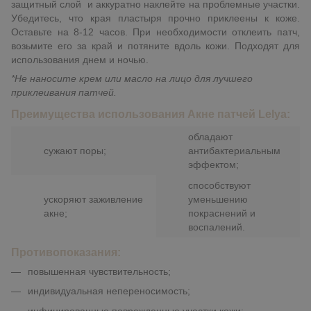
защитный слой и аккуратно наклейте на
проблемные участки
.
Убедитесь, что края пластыря прочно приклеены к коже.
Оставьте на 8-12 часов.
При необходимости отклеить патч,
возьмите его за край и потяните вдоль кожи.
Подходят для
использования днем и ночью.
*Не наноситe крем или масло на лицо для лучшего
приклеивания патчей.
Преимущества использования
Акне патчей Lelya
:
обладают
сужают поры
;
антибактериальным
эффектом;
способствуют
ускоряют заживление
уменьшению
акне;
покраснений и
воспалений.
Противопоказания:
повышенная чувствительность;
индивидуальная непереносимость;
инфицированные поврежденные участки кожи;