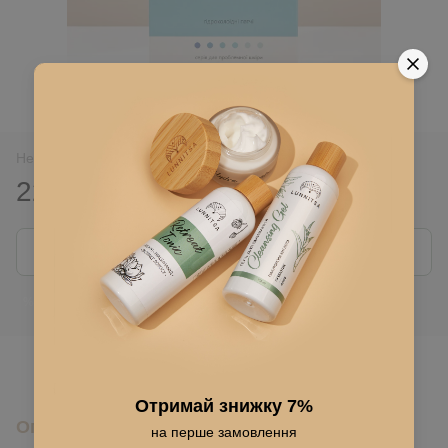
Нет в наличии
225 грн
Сообщить, когда появится
Войти
для отображения накопительной скидки
%
В избранное
Отримай знижку 7%
Описание
на перше замовлення