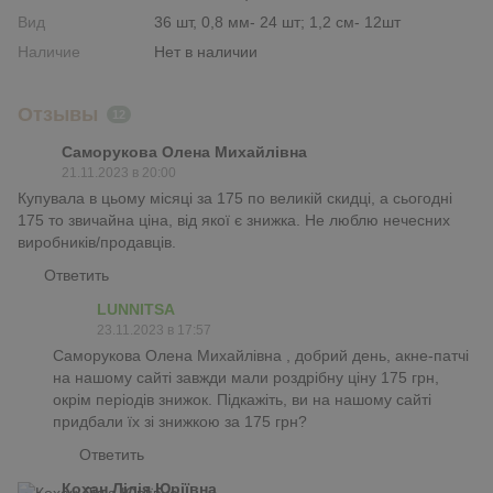
Вид
36 шт, 0,8 мм- 24 шт; 1,2 см- 12шт
Наличие
Нет в наличии
Отзывы
12
Саморукова Олена Михайлівна
21.11.2023 в 20:00
Купувала в цьому місяці за 175 по великій скидці, а сьогодні
175 то звичайна ціна, від якої є знижка. Не люблю нечесних
виробників/продавців.
Ответить
LUNNITSA
23.11.2023 в 17:57
Саморукова Олена Михайлівна , добрий день, акне-патчі
на нашому сайті завжди мали роздрібну ціну 175 грн,
окрім періодів знижок. Підкажіть, ви на нашому сайті
придбали їх зі знижкою за 175 грн?
Ответить
Кохан Лілія Юріївна