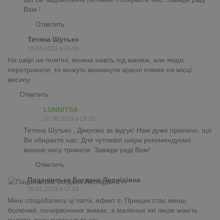
Вам !
Ответить
Тетяна Шутько
16.06.2023 в 16:06
На шкірі не помітні, можна навіть під макіяж, але якщо
перетримати, то можуть виникнути красні плями на місці
висипу
Ответить
LUNNITSA
16.06.2023 в 19:25
Тетяна Шутько , Дякуємо за відгук! Нам дуже приємно, що
Ви обираєте нас. Для чутливої шкіри рекомендуємо
менше часу тримати. Завжди раді Вам!
Ответить
Пацанівська Богдана Леонідівна
09.01.2023 в 17:59
Мені сподобались ці патчі, ефект є. Прищик стає менш
болючий, почервоніння зникає, а маленькі які лише мають
вилізти, патч витягнув за ніч.