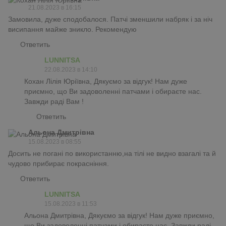
21.08.2023 в 16:15
Замовила, дуже сподобалося. Патчі зменшили набряк і за ніч
висипання майже зникло. Рекомендую
Ответить
LUNNITSA
22.08.2023 в 14:10
Кохан Лілія Юріївна, Дякуємо за відгук! Нам дуже
приємно, що Ви задоволенні патчами і обираєте нас.
Завжди раді Вам !
Ответить
Альона Дмитрівна
15.08.2023 в 08:55
Досить не погані по використанню,на тілі не видно взагалі та й
чудово прибирає покрасніння.
Ответить
LUNNITSA
15.08.2023 в 11:53
Альона Дмитрівна, Дякуємо за відгук! Нам дуже приємно,
що Ви задоволенні патчами і обираєте нас. Завжди раді