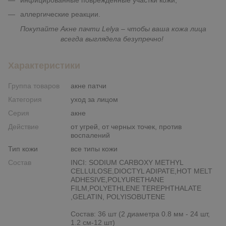
аллергические реакции.
Покупайте Акне пачти Lelya – чтобы ваша кожа лица
всегда выглядела безупречно!
Характеристики
Группа товаров
акне патчи
Категория
уход за лицом
Серия
акне
Действие
от угрей, от черных точек, против
воспалений
Тип кожи
все типы кожи
Состав
INCI: SODIUM CARBOXY METHYL
CELLULOSE,DIOCTYL ADIPATE,HOT MELT
ADHESIVE,POLYURETHANE
FILM,POLYETHLENE TEREPHTHALATE
,GELATIN, POLYISOBUTENE
Состав: 36 шт (2 диаметра 0.8 мм - 24 шт,
1.2 см-12 шт)