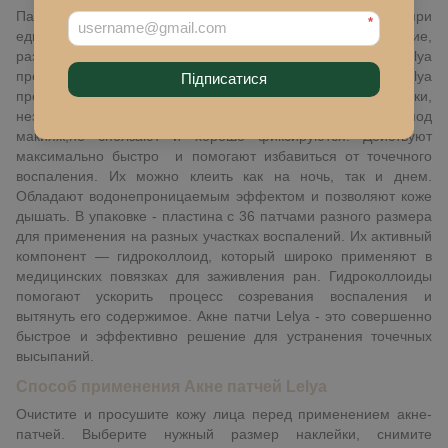
Патчи от акне
Lelya - средство для экстренной помощи при
*
единичных высыпаниях.
Помогают уменьшить воспаление,
размер и количество высыпаний на лице. Патчи Lelya
предупреждают появление рубцов и постакне.
Патчи Lelya
Підписатися
представляют собой тончайшие прозрачные наклейки,
незаметны на лице и могут использоваться даже под
макияж,не сползают и хорошо фиксируются. Действуют
максимально быстро и помогают избавиться от точечного
воспаления. Их можно клеить как на ночь, так и днем.
Обладают водонепроницаемым эффектом и позволяют коже
дышать. В упаковке - пластина с 36 патчами разного размера
для применения на разных участках воспалений. Их активный
компонент
— гидроколлоид, который широко применяют в
медицинских повязках для заживления ран.
Гидроколлоиды
помогают ускорить процесс созревания
воспаления
и
вытянуть его содержимое
. Акне патчи Lelya - это совершенно
быстрое и эффективно решение для устранения точечных
высыпаний.
Способ применения Акне патчей Lelya
Очистите и просушите кожу лица перед применением акне-
патчей. Выберите нужный размер наклейки, снимите