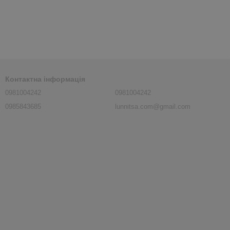
Контактна інформація
0981004242
0981004242
0985843685
lunnitsa.com@gmail.com