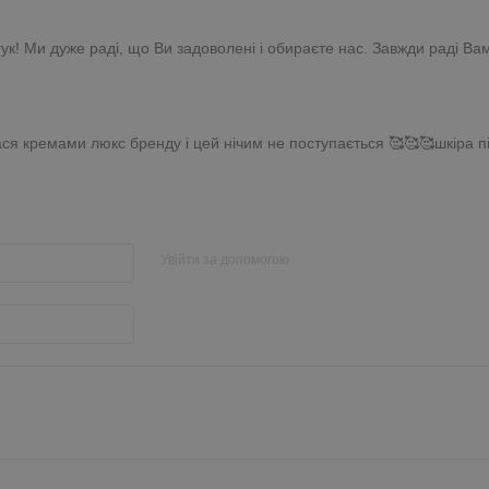
гук! Ми дуже раді, що Ви задоволені і обираєте нас. Завжди раді Ва
ася кремами люкс бренду і цей нічим не поступається 🥰🥰🥰шкіра п
Увійти за допомогою