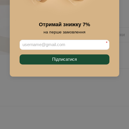
Купити
Отримай знижку 7%
на перше замовлення
Опис
Характеристики
*
Підписатися