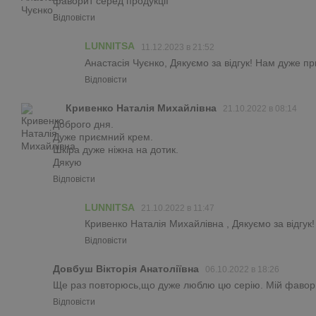
фаворит серед продукції
Відповісти
LUNNITSA
11.12.2023 в 21:52
Анастасія Чуєнко, Дякуємо за відгук! Нам дуже п
Відповісти
Кривенко Наталія Михайлівна
21.10.2022 в 08:14
Доброго дня.
Дуже приємний крем.
Шкіра дуже ніжна на дотик.
Дякую
Відповісти
LUNNITSA
21.10.2022 в 11:47
Кривенко Наталія Михайлівна , Дякуємо за відгук
Відповісти
Довбуш Вікторія Анатоліївна
06.10.2022 в 18:26
Ще раз повторюсь,що дуже люблю цю серію. Мій фаворит. 
Відповісти