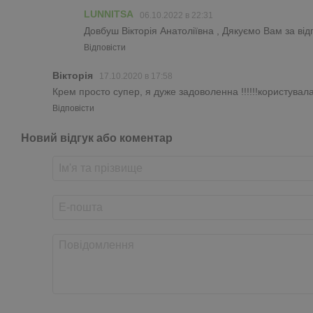
LUNNITSA
06.10.2022 в 22:31
Довбуш Вікторія Анатоліївна , Дякуємо Вам за від
Відповісти
Вікторія
17.10.2020 в 17:58
Крем просто супер, я дуже задоволенна !!!!!!користувал
Відповісти
Новий відгук або коментар