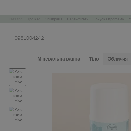
Перейти до основного контенту
Каталог
Про нас
Співпраця
Сертифікати
Бонусна програма
У
Корпоративні подарунки Брендування
0981004242
Мінеральна ванна
Тіло
Обличчя