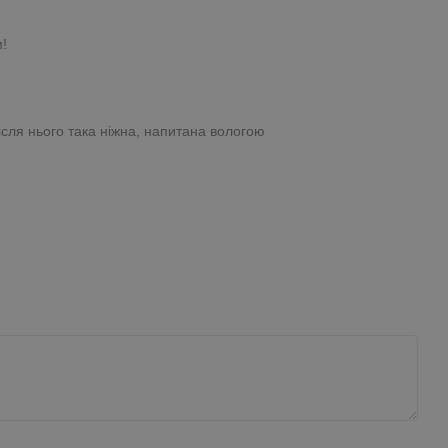
м!
ісля нього така ніжна, напитана вологою