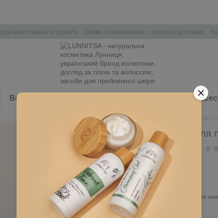
года користувача та оферта
Обмін та повернення
Оплата і доставка
Ко
Волосся
Здоров'я
Набори косметики
Аксес
Головна
Обличчя
Аква-крем Lel
Аква-крем Lelya для 
В наявності
Артикул: L132
815 грн
Ввійти
для відображення нак
%