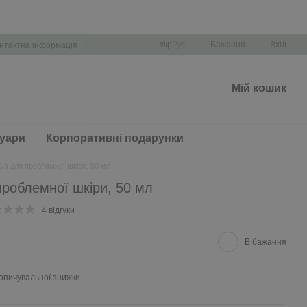
Укр
Рус
Бажання
Вхід
нтактна інформація
Мій кошик
уари
Корпоративні подарунки
ya для проблемної шкіри, 50 мл
проблемної шкіри, 50 мл
4 відгуки
В бажання
опичувальної знижки