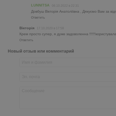
LUNNITSA
06.10.2022 в 22:31
Довбуш Вікторія Анатоліївна , Дякуємо Вам за від
Ответить
Вікторія
17.10.2020 в 17:58
Крем просто супер, я дуже задоволенна !!!!!!користувал
Ответить
Новый отзыв или комментарий