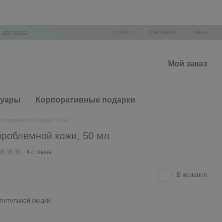
Укр
Рус
Желания
Вход
 доставка
Мой заказ
суары
Корпоративные подарки
для проблемной кожи, 50 мл
проблемной кожи, 50 мл
4 отзыва
В желания
пительной скидки