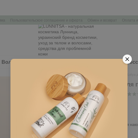
мма
Пользовательское соглашение и оферта
Обмен и возврат
Оплата и
Волосы
Здоровье
Наборы косметики
Аксес
Главная
Лицо
Аква-крем Lelya 
Аква-крем Lelya для 
В наличии
Артикул: L132
815 грн
Войти
для отображения нако
%