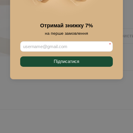
Купить
Отримай знижку 7%
на перше замовлення
Описание
Характерист
*
Підписатися