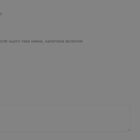
м!
ісля нього така ніжна, напитана вологою