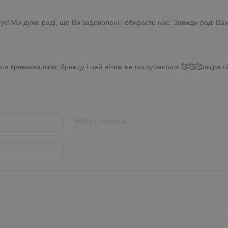
гук! Ми дуже раді, що Ви задоволені і обираєте нас. Завжди раді Ва
ася кремами люкс бренду і цей нічим не поступається 🥰🥰🥰шкіра п
Войти с помощью