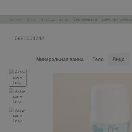
Перейти к основному контенту
Каталог
О нас
Сотрудничество
Сертификаты
Бонусная програ
Контактная информация
Корпоративные подарки Брендирование
0981004242
Минеральная ванна
Тело
Лицо