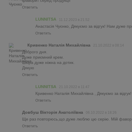
фаворит серед продукції
Ответить
LUNNITSA
11.12.2023 в 21:52
Анастасія Чуєнко, Дякуємо за відгук! Нам дуже п
Ответить
Кривенко Наталія Михайлівна
21.10.2022 в 08:14
Доброго дня.
Дуже приємний крем.
Шкіра дуже ніжна на дотик.
Дякую
Ответить
LUNNITSA
21.10.2022 в 11:47
Кривенко Наталія Михайлівна , Дякуємо за відгук
Ответить
Довбуш Вікторія Анатоліївна
06.10.2022 в 18:26
Ще раз повторюсь,що дуже люблю цю серію. Мій фаворит. 
Ответить